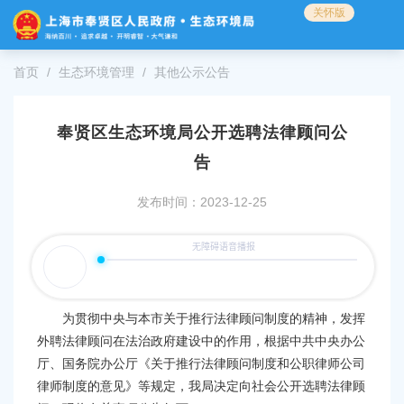
无
关怀版
障
碍
操
首页
生态环境管理
其他公示公告
作
说
明
奉贤区生态环境局公开选聘法律顾问公
跳
转
告
到
网
发布时间：2023-12-25
站
导
航
区
跳
转
为贯彻中央与本市关于推行法律顾问制度的精神，发挥
到
外聘法律顾问在法治政府建设中的作用，根据中共中央办公
主
厅、国务院办公厅《关于推行法律顾问制度和公职律师公司
要
律师制度的意见》等规定，
我局
决定向社会公开选聘法律顾
内