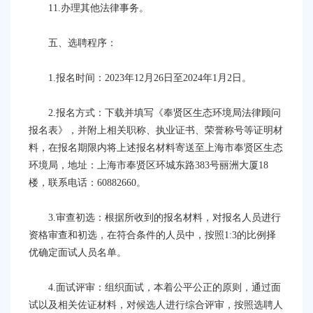
11.办理其他法律事务。
五、选聘程序：
1.报名时间：2023年12月
26
日至
202
4
年
1月
2
日。
2
.报名方式：下载并填写《奉贤区生态环境局法律顾问
报名表》，并附上相关职称、执业证书、荣誉称号等证明材
料，在报名期限内将上述报名材料寄送至上海市奉贤区生态
环境局，地址：上海市奉贤区环城东路383号丽洲大厦18
楼，联系电话：60882660。
3.
审查初选：根据所收到的报名材料，
对报名人员进行
资格审查和初选，在符合条件的人员中，按照
1:
3
的比例择
优确定面试人员名单。
4.面试评审：组织面试，本着公平公正的原则，通过面
试以及相关佐证材料，对候选人进行综合评审，按照选聘人