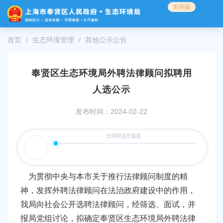
无
关怀版
障
碍
操
首页
生态环境管理
其他公示公告
作
说
明
奉贤区生态环境局外聘法律顾问拟聘用
跳
转
人选公示
到
网
发布时间：2024-02-22
站
导
航
区
跳
转
为贯彻中央与本市关于推行法律顾问制度的精
到
神，发挥外聘法律顾问在法治政府建设中的作用，
主
要
我局向社会公开选聘法律顾问
，
经筛选、面试，并
内
报局党组讨论，
拟确定
奉贤区生态环境局
外聘法律