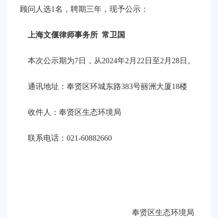
容
顾问人选1名
，
聘期三年，
现予公示：
区
域
上海文偃律师事务所
常卫国
本次公示期为7日，从20
24
年
2
月
22
日至
2
月
28
日。
通讯地址：
奉贤区环城东路
383号丽洲大厦18楼
收件人：
奉贤区生态环境局
联系电话：
021-60882660
奉贤区生态环境局