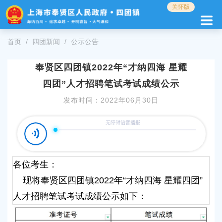
无
关怀版
障
碍
操
首页
四团新闻
公示公告
作
说
奉贤区四团镇2022年“才纳四海 星耀
明
跳
四团”人才招聘笔试考试成绩公示
转
到
发布时间：2022年06月30日
网
站
导
航
区
跳
各位考生：
转
现将奉贤区四团镇2022年“才纳四海 星耀四团”
到
主
人才招聘笔试考试成绩公示如下：
要
内