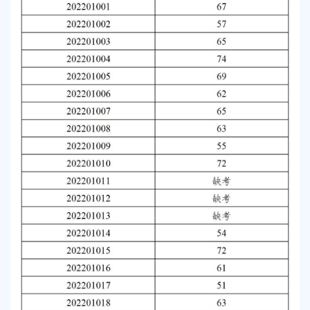
容
区
域