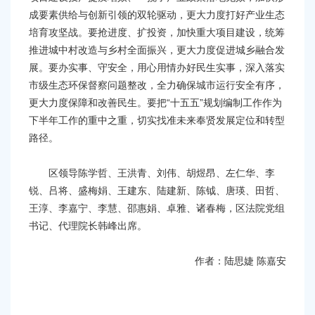
成要素供给与创新引领的双轮驱动，更大力度打好产业生态
培育攻坚战。要抢进度、扩投资，加快重大项目建设，统筹
推进城中村改造与乡村全面振兴，更大力度促进城乡融合发
展。要办实事、守安全，用心用情办好民生实事，深入落实
市级生态环保督察问题整改，全力确保城市运行安全有序，
更大力度保障和改善民生。要把“十五五”规划编制工作作为
下半年工作的重中之重，切实找准未来奉贤发展定位和转型
路径。
区领导陈学哲、王洪青、刘伟、胡煜昂、左仁华、李
锐、吕将、盛梅娟、王建东、陆建新、陈钺、唐瑛、田哲、
王淳、李嘉宁、李慧、邵惠娟、卓雅、诸春梅，区法院党组
书记、代理院长韩峰出席。
作者：陆思婕 陈嘉安