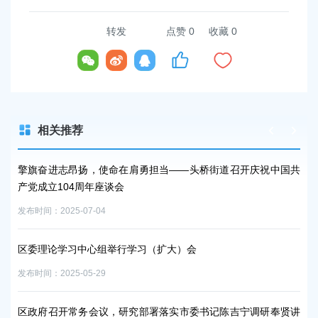
转发
点赞
0
收藏 0
相关推荐
擎旗奋进志昂扬，使命在肩勇担当——头桥街道召开庆祝中国共
巩
产党成立104周年座谈会
发布时
发布时间：2025-07-04
西
区委理论学习中心组举行学习（扩大）会
板
发布时间：2025-05-29
发布时
区政府召开常务会议，研究部署落实市委书记陈吉宁调研奉贤讲
南