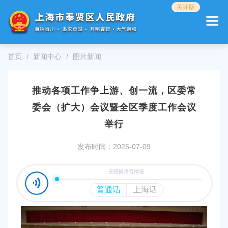
无
关怀版
障
碍
操
作
首页
新闻中心
图片新闻
说
明
跳
推动各项工作争上游、创一流，区委常
转
到
委会（扩大）会议暨全区季度工作会议
网
站
举行
导
航
发布时间：2025-07-09
区
跳
转
到
主
要
内