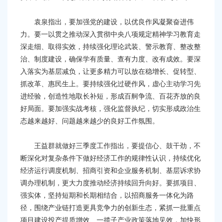
袁泉指出，要加强党的建设，以优良作风凝聚奋进伟
力。要一以贯之推动深入贯彻中央八项规定精神学习教育走
深走细、取得实效，持续强化理论武装、警示教育、整改整
治、制度建设，确保学有质量、查有力度、改有成效。要深
入落实为基层减负，让更多精力可以放在稳增长、促转型、
抓改革、惠民生上。要持续强化过硬作风，虚心主动学习先
进经验，创造性地取长补短，形成百舸争流、百花齐放的良
好局面。要加强实战考核，强化监督执纪，切实形成政治生
态越来越好、问题越来越少的良好工作氛围。
王益群就做好三季度工作指出，要提信心、鼓干劲，不
断深化对复杂条件下做好经济工作的规律性认识，持续优化
经济运行调度机制、招商引资和企业服务机制、基层诉求协
调办理机制，更大力度推动经济持续回升向好。要抓项目、
强实体，坚持短期和长期相结合，以招商服务一体化为路
径，围绕产业链打造更具竞争力的创新生态，紧抓一批重点
项目建设投产提质增效、一揽子产业政策落地见效，加快形