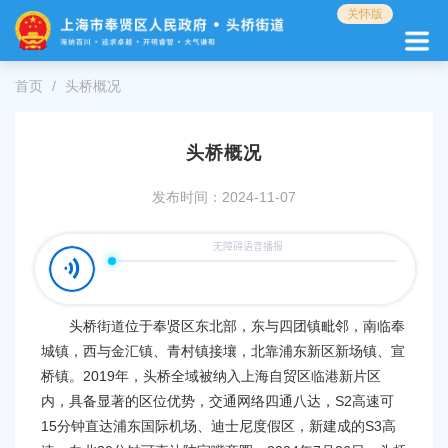
无
关怀版
障
碍
操
首页
头桥概况
作
说
明
头桥概况
跳
转
发布时间：2024-11-07
到
网
站
导
航
区
跳
头桥街道位于奉贤区东北部，东与四团镇毗邻，南临奉
转
城镇，西与金汇镇、青村镇接壤，北靠浦东新区新场镇、宣
到
桥镇。2019年，头桥全域被纳入上海自贸区临港新片区
主
内，具备显著的区位优势，交通网络四通八达，S2高速可
要
15分钟直达浦东国际机场、迪士尼度假区，新建成的S3高
内