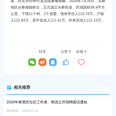
速，向北30分钟可直达陆家嘴商圈。2024年7月26日，头桥
容
区
地区从奉城镇析出，正式成立头桥街道，区域面积38.4平方
域
公里，下辖11个村、2个居委。现有常住人口3.74万，户籍
人口2.83万，其中农业人口1.41万，外来流动人口2.15万。
转发
点赞
0
收藏 0
相关推荐
2026年奉贤区社区工作者、哨员公开招聘面试通知
2
事
发布时间：2026-07-21