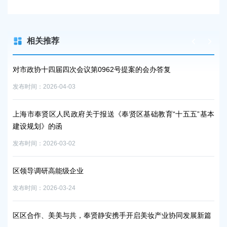
相关推荐
对市政协十四届四次会议第0962号提案的会办答复
区
发布时间：2026-04-03
发布时
事
上海市奉贤区人民政府关于报送《奉贤区基础教育“十五五”基本
今
建设规划》的函
发布时
发布时间：2026-03-02
促美
区
区领导调研高能级企业
发布时
发布时间：2026-03-24
优质
区区合作、美美与共，奉贤静安携手开启美妆产业协同发展新篇