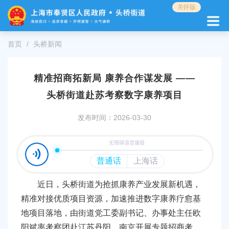
无
关怀版
障
碍
操
首页
头桥新闻
作
说
明
精准招商拓新局 康养合作谋发展 ——
跳
转
头桥街道赴苏考察数字康养项目
到
网
发布时间：2026-03-30
站
导
航
区
跳
转
近日，头桥街道为抢抓康养产业发展新机遇，
到
精准对接优质项目资源，加速推进数字康养疗愈基
主
要
地项目落地，由街道党工委副书记、办事处主任欧
内
阳斌率考察团赴江苏丹阳、南京开展专题招商考