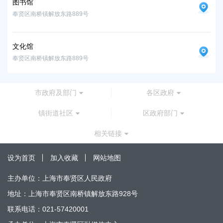
图书馆
图
奉贤区南桥镇解放东路889号
奉贤
文化馆
文
奉贤区南桥镇解放东路889号
奉贤
市政府及部门
各区政府
镇街道社区
区政府部门
相关链接
设为首页
加入收藏
网站地图
主办单位：上海市奉贤区人民政府
地址：上海市奉贤区南桥镇解放东路928号
联系电话：021-57420001