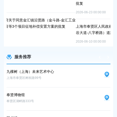
批复
2026-06-23 00:00:00
金斗路-金汇工业
置方案的批复
上海市奉贤区人民政府关于同意奉贤新城22单元灵更
谷大道-八字桥路）道路新建工程项目征地补偿安置方
2026-06-10 00:00:00
服务推荐
九棵树（上海）未来艺术中心
九
上海市奉贤区树桓路99号
上海
奉贤博物馆
奉
奉贤区湖畔路333号
奉贤