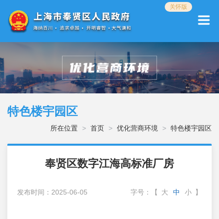
无
关怀版
障
碍
操
作
说
明
跳
转
到
网
特色楼宇园区
站
导
所在位置
首页
优化营商环境
特色楼宇园区
航
区
跳
奉贤区数字江海高标准厂房
转
到
主
发布时间：2025-06-05
字号：
【
大
中
小
】
要
内