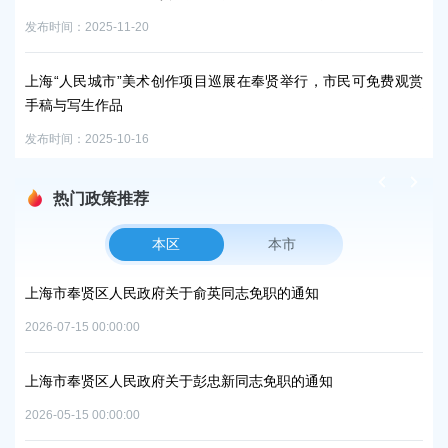
区
发布时间：2025-11-20
发布时
上海“人民城市”美术创作项目巡展在奉贤举行，市民可免费观赏
手稿与写生作品
柘
发布时间：2025-10-16
发布时
热门政策推荐
本区
本市
项目
上海市奉贤区人民政府关于俞英同志免职的通知
上
中
2026-07-15 00:00:00
2026
上海市奉贤区人民政府关于彭忠新同志免职的通知
06地
上
2026-05-15 00:00:00
置
实