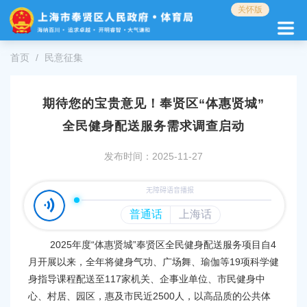
无
关怀版
障
碍
操
首页
民意征集
作
说
明
期待您的宝贵意见！奉贤区“体惠贤城”
跳
转
全民健身配送服务需求调查启动
到
网
发布时间：2025-11-27
站
导
航
区
跳
转
2025年度“体惠贤城”奉贤区全民健身配送服务项目自4
到
月开展以来，全年将健身气功、广场舞、瑜伽等19项科学健
主
身指导课程配送至117家机关、企事业单位、市民健身中
要
内
心、村居、园区，惠及市民近2500人，以高品质的公共体