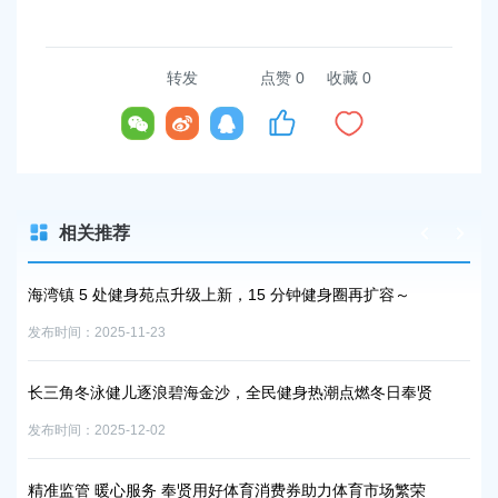
转发
点赞
0
收藏 0
相关推荐
海街
海湾镇 5 处健身苑点升级上新，15 分钟健身圈再扩容～
上
律
发布时间：2025-11-23
发布时
长三角冬泳健儿逐浪碧海金沙，全民健身热潮点燃冬日奉贤
区
发布时间：2025-12-02
发布时
精准监管 暖心服务 奉贤用好体育消费券助力体育市场繁荣