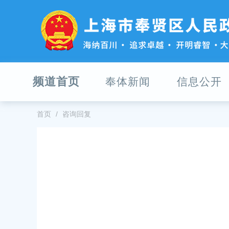
无
障
碍
操
作
说
明
频道首页
奉体新闻
信息公开
跳
转
到
网
首页
咨询回复
站
导
航
区
跳
转
到
主
要
内