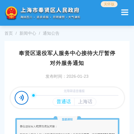
无
关怀版
障
碍
操
作
首页
新闻中心
通知公告
说
明
跳
奉贤区退役军人服务中心接待大厅暂停
转
到
对外服务通知
网
站
发布时间：2026-01-23
导
航
区
跳
转
到
主
要
内