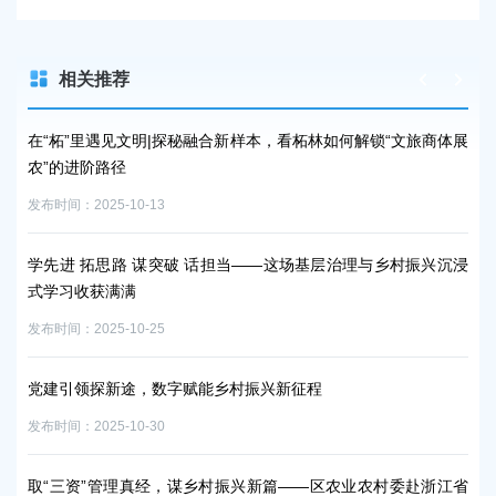
相关推荐
振兴
在“柘”里遇见文明|探秘融合新样本，看柘林如何解锁“文旅商体展
奉
农”的进阶路径
发布时
发布时间：2025-10-13
沪
学先进 拓思路 谋突破 话担当——这场基层治理与乡村振兴沉浸
振
式学习收获满满
发布时
发布时间：2025-10-25
百
党建引领探新途，数字赋能乡村振兴新征程
发布时
发布时间：2025-10-30
奉
取“三资”管理真经，谋乡村振兴新篇——区农业农村委赴浙江省