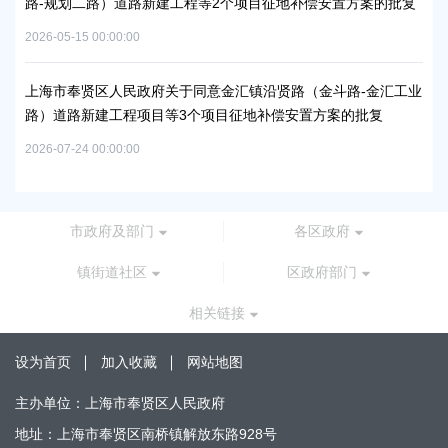
路-规划二路）道路新建工程等2个项目征地补偿安置方案的批复
路
通知
批
2026-05-15 00:00:00
2026
上海市奉贤区人民政府关于同意金汇镇沿贤路（金斗路-金汇工业
路）道路新建工程项目等3个项目征地补偿安置方案的批复
上
谷
2026-07-24 00:00:00
2026
市政府及部门
各区政府
镇街道社区
区政府部门
相关链接
设为首页
加入收藏
网站地图
主办单位：上海市奉贤区人民政府
地址：上海市奉贤区南桥镇解放东路928号