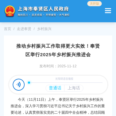
无
关怀版
障
碍
操
作
首页
走进奉贤
乡村振兴
说
明
跳
推动乡村振兴工作取得更大实效！奉贤
转
到
区举行2025年乡村振兴推进会
网
站
发布时间：2025-11-12
导
航
区
跳
转
到
今天（11月11日）上午，奉贤区举行2025年乡村振兴
主
要
推进会，深入学习贯彻习近平总书记关于乡村振兴工作的重
内
要论述，认真贯彻落实党的二十届四中全会精神，总结回顾