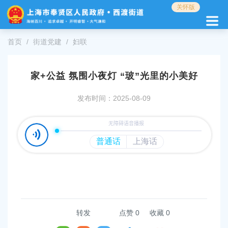
无
关怀版
障
碍
操
首页
街道党建
妇联
作
说
明
家+公益 氛围小夜灯 “玻”光里的小美好
跳
转
发布时间：2025-08-09
到
网
站
导
航
区
跳
转
到
主
要
转发
点赞
0
收藏 0
内