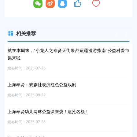
容
区
域
相关推荐
种快
就在本周末，“小龙人之奉贤天街果然蔬适漫游指南”公益科普市
“党
集来啦
发布时
发布时间：2025-07-25
当
火热招
上海奉贤：戏剧社表演红色公益戏剧
预
发布时间：2025-09-22
发布时
上海奉贤幼儿网球公益课来袭！速抢名额！
“
发布时间：2025-07-26
发布时