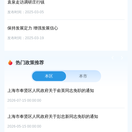
袁泉走访调研庄行镇
前景广阔
行镇经济
布时间：2025-03-05
发布时间：20
保持发展定力 增强发展信心
经济日报
布时间：2025-03-19
发布时间：20
热门政策推荐
本区
本市
项目
上海市奉贤区人民政府关于俞英同志免职的通知
上
中
2026-07-15 00:00:00
2026
上海市奉贤区人民政府关于彭忠新同志免职的通知
06地
上
2026-05-15 00:00:00
置
实