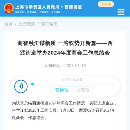
无
关怀版
障
碍
操
首页
投资西渡
营商信息
作
说
明
商智融汇谋新质 一湾驭势开新篇——西
跳
转
渡街道举办2024年度商会工作总结会
到
网
发布时间：2025-01-13
站
导
航
区
跳
转
为认真总结西渡街道2024年商会工作情况，表彰先进企业，
到
科学谋划2025年工作安排。1月10日，西渡街道召开2024年
主
度商会工作总结会。
要
内