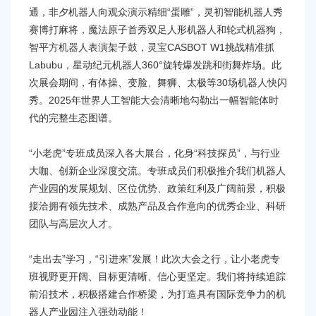
通，非夕机器人向观众演示精细“蛋雕”，灵初智能机器人秀
赛博打麻将，魔法原子首秀双足人形机器人和轮式机器狗，
智平方机器人表演架子鼓，灵宝CASBOT W1挑战精准抓
Labubu，星动纪元机器人360°旋转爆发跳和街舞炸场。此
次展会期间，有体操、变脸、舞狮、太极等30场机器人快闪
秀。2025年世界人工智能大会清晰地勾勒出一幅智能体时
代的完整生态图谱。
“小老虎”专班成员深入各大展台，化身“科技探员”，与行业
大咖、创新企业深度交流。专班成员们积极推介我们机器人
产业园的发展规划、区位优势、政策红利及广阔前景，积极
接洽拥有领先技术、成熟产品及合作意向的优秀企业、科研
团队与高层次人才。
“走出去”学习，“引进来”发展！此次大会之行，让小老虎专
班视野更开阔、目标更清晰、信心更坚定。我们将持续追踪
前沿技术，积极搭建合作桥梁，为打造具有国际竞争力的机
器人产业园注入强劲动能！