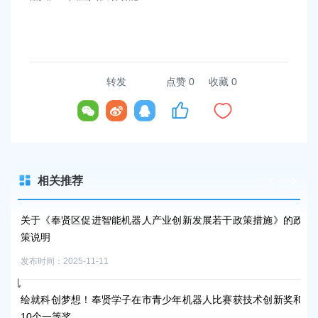
转发
点赞
0
收藏 0
相关推荐
关于《奉贤区促进智能机器人产业创新发展若干政策措施》的政
彰
策说明
发布时
发布时间：2025-11-11
新机
积
绘就科创梦想！奉贤学子在市青少年机器人比赛获技术创新奖和
贤
10个一等奖