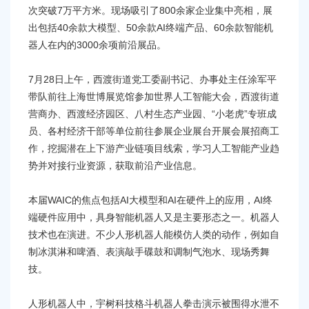
容
次突破7万平方米。现场吸引了800余家企业集中亮相，展
区
出包括40余款大模型、50余款AI终端产品、60余款智能机
域
器人在内的3000余项前沿展品。
7月28日上午，西渡街道党工委副书记、办事处主任涂军平
带队前往上海世博展览馆参加世界人工智能大会，西渡街道
营商办、西渡经济园区、八村生态产业园、“小老虎”专班成
员、各村经济干部等单位前往参展企业展台开展会展招商工
作，挖掘潜在上下游产业链项目线索，学习人工智能产业趋
势并对接行业资源，获取前沿产业信息。
本届WAIC的焦点包括AI大模型和AI在硬件上的应用，AI终
端硬件应用中，具身智能机器人又是主要形态之一。机器人
技术也在演进。不少人形机器人能模仿人类的动作，例如自
制冰淇淋和啤酒、表演敲手碟鼓和调制气泡水、现场秀舞
技。
人形机器人中，宇树科技格斗机器人拳击演示被围得水泄不