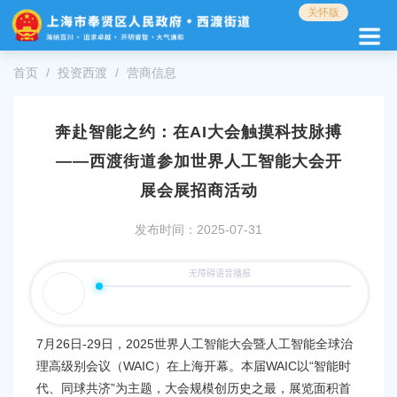
无
关怀版
障
碍
操
首页
投资西渡
营商信息
作
说
明
奔赴智能之约：在AI大会触摸科技脉搏
跳
转
——西渡街道参加世界人工智能大会开
到
展会展招商活动
网
站
发布时间：2025-07-31
导
航
区
跳
转
到
主
7月26日-29日，2025世界人工智能大会暨人工智能全球治
要
理高级别会议（WAIC）在上海开幕。本届WAIC以“智能时
内
代、同球共济”为主题，大会规模创历史之最，展览面积首