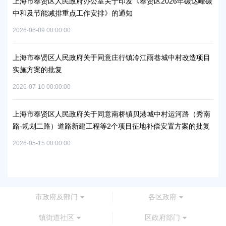
上海市奉贤区人民政府办公室关于印发《奉贤区2026年碳达峰碳
中和及节能减排重点工作安排》的通知
上
补
2026-06-09 00:00:00
2026
上海市奉贤区人民政府关于同意庄行镇冷江雨巷城中村改造项目
实施方案的批复
上
浦
2026-07-10 00:00:00
2026
上海市奉贤区人民政府关于同意南桥镇贝港城中村运河路（秀南
路-规划二路）道路新建工程等2个项目征地补偿安置方案的批复
上
路
2026-05-15 00:00:00
批
2026
市政府及部门
各区政府
镇街道社区
区政府部门