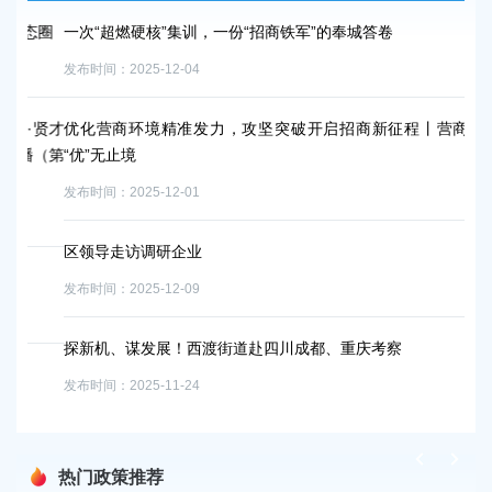
态圈
一次“超燃硬核”集训，一份“招商铁军”的奉城答卷
5
遇
发布时间：2025-12-04
发布
·贤才
优化营商环境精准发力，攻坚突破开启招商新征程丨营商环境
（第
“优”无止境
区
发布时间：2025-12-01
发布
区领导走访调研企业
区
发布时间：2025-12-09
发布
探新机、谋发展！西渡街道赴四川成都、重庆考察
共
营
发布时间：2025-11-24
发布
热门政策推荐