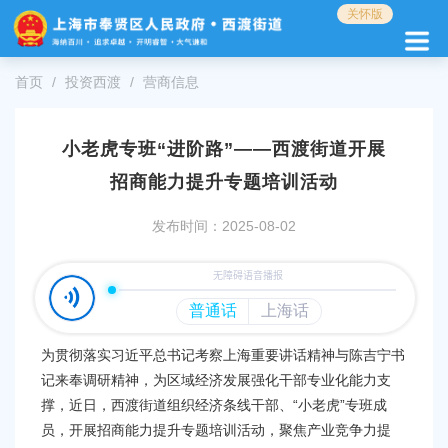
无
关怀版
障
碍
操
首页
投资西渡
营商信息
作
说
明
小老虎专班“进阶路”——西渡街道开展
跳
转
招商能力提升专题培训活动
到
网
发布时间：2025-08-02
站
导
航
区
跳
转
为贯彻落实习近平总书记考察上海重要讲话精神与陈吉宁书
到
记来奉调研精神，为区域经济发展强化干部专业化能力支
主
撑，近日，西渡街道组织经济条线干部、“小老虎”专班成
要
内
员，开展招商能力提升专题培训活动，聚焦产业竞争力提