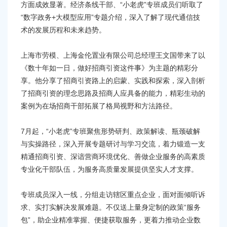
方面成效显著。经济条线干部、“小老虎”专班成员们听取了
“数字政务+大模型应用”专题介绍，深入了解了现代通信技
术的发展历程和未来趋势。
上海市劳模、上海金伦置业有限公司总经理王文国带来了以
《数十年如一日，做好招商引资这件事》为主题的精彩分
享。他分享了招商引资路上的启蒙、实践和探索，深入剖析
了招商引资的理念思路及招商人应具备的能力，精彩生动的
案例为在场招商干部拓展了格局视野和方法路径。
7月起，“小老虎”专班聚焦形势研判、政策解读、瓶颈破解
与实操路径，深入开展专题研讨与学习交流，着力锻造一支
精通招商引资、深谙营商环境优化、善做企业服务的高素质
专业化干部队伍，为服务高质量发展提供坚实人才支撑。
专班成员深入一线，分组走访辖区重点企业，面对面倾听诉
求、实打实解决发展难题。不仅送上量身定制的政策“服务
包”，助企业精准掌握、便捷获取服务，更着力推动企业数