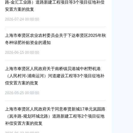
路-金汇工业路）道路新建工程项目等3个项目征地补偿
（东方美谷大
安置方案的批复
偿安置方案的
2026-07-24 00:00:00
2026-06-10 00:0
6年
上海市奉贤区农业农村委员会关于下达奉贤区2025年秋
关于核定奉贤区
冬种绿肥补贴资金的通知
建设项目规划
2026-06-15 00:00:00
2026-07-17 00:0
村
上海市奉贤区人民政府关于南桥镇贝港城中村野机港
上海市奉贤区
（人民村河-浦南运河）河道建设工程等3个项目征地补
16E-06地
偿安置方案的批复
项目征地补偿
2026-05-25 00:00:00
2026-05-25 00:0
河
补
上海市奉贤区人民政府关于同意奉贤新城17单元岚园路
上海市奉贤区
（岚丰路-规划环城北路）道路新建工程等2个项目征地
绿地及地下车
补偿安置方案的批复
方案的批复