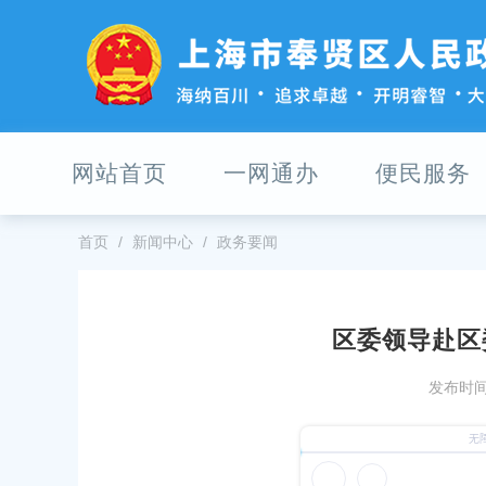
无
障
碍
操
作
说
明
网站首页
一网通办
便民服务
跳
转
到
网
首页
新闻中心
政务要闻
站
导
航
区
区委领导赴区
跳
会议举行第二次全体会议
奉贤区召开区委常委会（扩大）会
转
发布时间：
到
22
发布时间：2026-03-17
主
要
部部长吕将走访调研头桥街道
区委领导走访调研区纪委监委
内