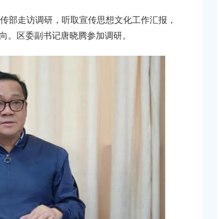
位的通知
传部走访调研，听取宣传思想文化工作汇报，
2026-07-29 00:00:00
向。区委副书记唐晓腾参加调研。
志免职的通知
上海市奉贤区人民政府办公室关于印发《奉贤区202
碳达峰碳中和及节能减排重点工作安排》的通知
2026-06-09 00:00:00
同志免职的通知
上海市奉贤区人民政府关于同意庄行镇冷江雨巷城中
改造项目实施方案的批复
2026-07-10 00:00:00
等同志职务任免的通
上海市奉贤区人民政府关于同意南桥镇贝港城中村运
路（秀南路-规划二路）道路新建工程等2个项目征地
偿安置方案的批复
2026-05-15 00:00:00