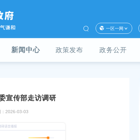
一区一网
新闻中心
政策发布
政务公开
委宣传部走访调研
议
区委常委、宣传部部长吕将走访调研柘林镇
2026-03-03
发布时间：2026-04-13
【决策草案】《奉贤新城发展五年规划 （2026
2030年）（征求意见稿）》