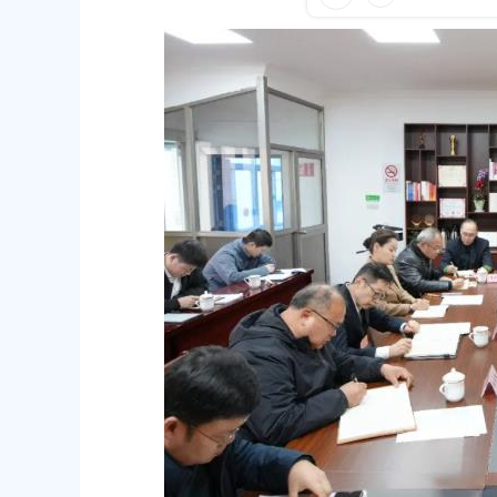
容
23
发布时间：2026-03-03
区
域
开学习讨论会暨“勇攀局文化新境界探
区委领导赴区委政法委走访调研
武装新质战斗力赋能监管事业高质量发
发布时间：2026-03-11
班仪式
21
中共上海市奉贤区委老干部局关于
通报
委宣传思想文化工作领导小组扩大会议举
发布时间：2026-02-12
02
民政府关于同意奉贤新城22单元灵更路
上海市奉贤区人民政府关于王清平