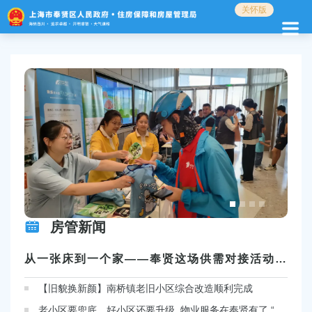
无
关怀版
障
碍
操
作
说
明
跳
转
到
网
站
导
航
区
房管新闻
跳
转
到
从一张床到一个家——奉贤这场供需对接活动很“暖心”
主
要
【旧貌换新颜】南桥镇老旧小区综合改造顺利完成
内
老小区要兜底，好小区还要升级 物业服务在奉贤有了 “4S”标准