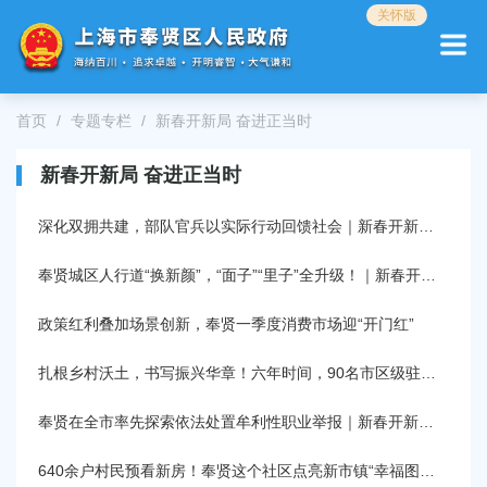
无
关怀版
障
碍
操
作
首页
专题专栏
新春开新局 奋进正当时
说
明
跳
新春开新局 奋进正当时
转
到
深化双拥共建，部队官兵以实际行动回馈社会‌｜新春开新局 奋进正当时
网
站
奉贤城区人行道“换新颜”，“面子”“里子”全升级！｜新春开新局 奋进正当时
导
航
政策红利叠加场景创新，奉贤一季度消费市场迎“开门红”
区
跳
扎根乡村沃土，书写振兴华章！六年时间，90名市区级驻村指导员盘资源、引项目、解民忧丨新春开新局 奋进正当时
转
到
主
奉贤在全市率先探索依法处置牟利性职业举报｜新春开新局 奋进正当时
要
内
640余户村民预看新房！奉贤这个社区点亮新市镇“幸福图景”→丨新春开新局 奋进正当时