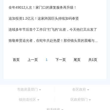
容
区
全年49012人次！家门口的康复服务再升级！
域
追加投资1.2亿元！这家跨国巨头持续加码奉贤
连续多年节后首个工作日“打飞的”出差，今天他们又出发了
致敬奉贤追光者，在蛇年共赴热爱！那些镜头里的晨曦与余晖→丨新春开新局 奋进正当时
首页
上一页
1
下一页
尾页
共1页
市政府及部门
各区政府
镇街道社区
区政府部门
相关链接