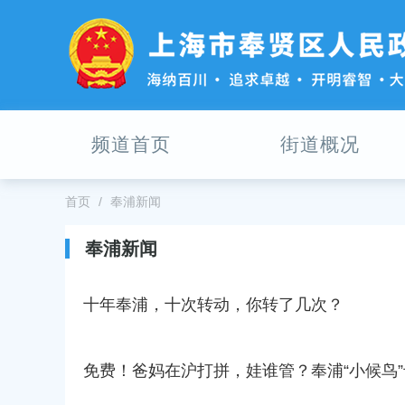
无
障
碍
操
作
说
明
频道首页
街道概况
跳
转
到
网
首页
奉浦新闻
站
导
奉浦新闻
航
区
跳
十年奉浦，十次转动，你转了几次？
转
到
主
免费！爸妈在沪打拼，娃谁管？奉浦“小候鸟
要
内