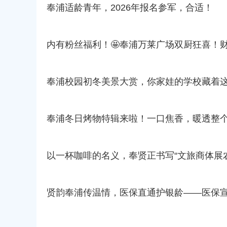
奉浦适龄青年，2026年报名参军，合适！
内有粉丝福利！🤩奉浦万莱广场双厨狂喜！
奉浦校园初冬美景大赏，你家娃的学校藏着
奉浦冬日烤物特辑来啦！一口焦香，暖透整
以一杯咖啡的名义，奉贤正书写“文旅商体展
贤韵奉浦传温情，医保直通护银龄——医保宣