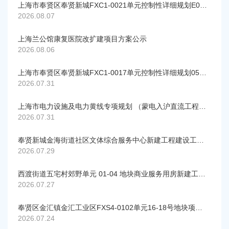
容
上海市奉贤区奉贤新城FXC1-0021单元控制性详细规划E03街坊实施深化（公示）
区
2026.08.07
域
上海兰公馆康复医院改扩建项目方案公示
2026.08.06
上海市奉贤区奉贤新城FXC1-0017单元控制性详细规划05街坊局部调整公示
2026.07.31
上海市电力设施及电力黄线专项规划 （蒙电入沪直流工程及崇明侧配套、漕泾电厂二期送出、新场输变电、汾湖—三林线路增容改造、林海站配套送出）草案公示 （奉贤区部分）
2026.07.31
奉贤新城金海街道社区文体综合服务中心新建工程建设工程规划许可证调整公示
2026.07.29
西渡街道五宅村郊野单元 01-04 地块商业服务用房新建工程规划许可证调整公示
2026.07.27
奉贤区金汇镇金汇工业区FXS4-0102单元16-18号地块项目设计方案公示
2026.07.24