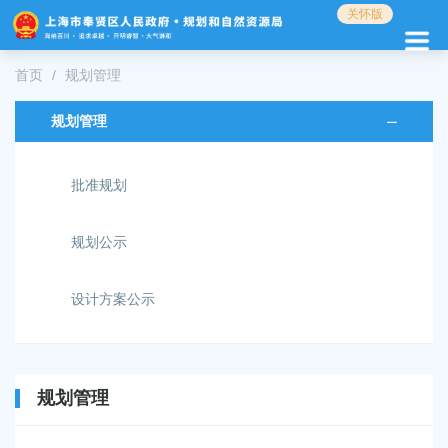
无
关怀版
障
碍
操
首页
规划管理
作
说
规划管理
明
跳
转
批准规划
到
网
站
规划公示
导
航
设计方案公示
区
跳
转
到
主
规划管理
要
内