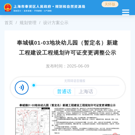
无
关怀版
障
碍
操
首页
规划管理
设计方案公示
作
说
明
奉城镇01-03地块幼儿园（暂定名）新建
跳
工程建设工程规划许可证变更调整公示
转
到
发布时间：2025-06-09
网
站
导
航
区
跳
转
到
主
要
内