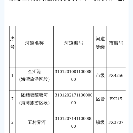
容
区
域
一
序
河道
河道名称
河道编码
市编码
号
等级
（
）
金汇港
3101201001100000
1
市级
FX4256
庄
（海湾旅游区段）
00
团结塘随塘河
3101202171100000
7
区管
FX215
王
（海湾旅游区段）
00
3101207141100000
2
一五村界河
镇级
FX3707
李
00