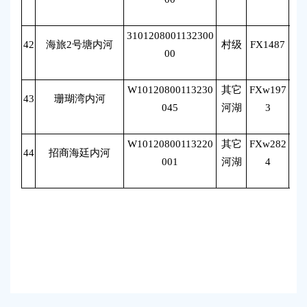
3101208001132300
42
海旅2号塘内河
村级
FX1487
肖
00
W10120800113230
其它
FXw197
43
珊瑚湾内河
肖
045
河湖
3
W10120800113220
其它
FXw282
44
招商海廷内河
肖
001
河湖
4