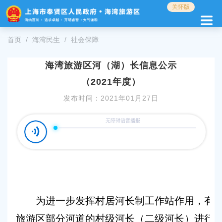
无
关怀版
障
碍
操
首页
海湾民生
社会保障
作
说
海湾旅游区河（湖）长信息公示
明
跳
（2021年度）
转
发布时间：2021年01月27日
到
网
站
导
航
区
跳
转
到
主
为进一步发挥村居河长制工作站作用，有
要
内
旅游区部分河道的村级河长（二级河长）进行