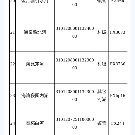
20
金汇塘引水河
镇管
FX364
薛
00
3101208001132400
21
海泉路北河
村级
FX3073
薛
00
3101208001132300
22
海旅东河
村级
FX3736
薛
00
3101208001132300
其它
23
海湾寝园内湖
FXhp16
薛
00
河湖
3101207251100000
24
奉柘白河
镇管
FX244
古
00