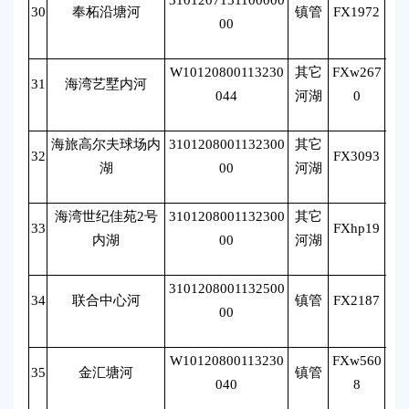
3101207151100000
30
奉柘沿塘河
镇管
FX1972
唐
00
W10120800113230
其它
FXw267
31
海湾艺墅内河
唐
044
河湖
0
海旅高尔夫球场内
3101208001132300
其它
32
FX3093
唐
湖
00
河湖
海湾世纪佳苑2号
3101208001132300
其它
33
FXhp19
唐
内湖
00
河湖
3101208001132500
34
联合中心河
镇管
FX2187
朱
00
W10120800113230
FXw560
35
金汇塘河
镇管
朱
040
8