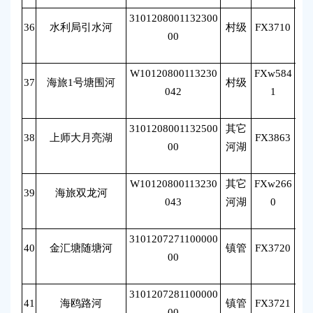
3101208001132300
36
水利局引水河
村级
FX3710
朱
00
W10120800113230
FXw584
37
海旅1号塘围河
村级
朱
042
1
3101208001132500
其它
38
上师大月亮湖
FX3863
朱
00
河湖
W10120800113230
其它
FXw266
39
海旅双龙河
朱
043
河湖
0
3101207271100000
40
金汇塘随塘河
镇管
FX3720
肖
00
3101207281100000
41
海鸥路河
镇管
FX3721
肖
00