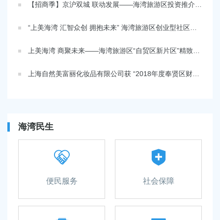
【招商季】京沪双城 联动发展——海湾旅游区投资推介会在北京举办！
“上美海湾 汇智众创 拥抱未来” 海湾旅游区创业型社区品牌建设主题活动暨奉贤区创新创业大赛海湾旅游区分赛区路演赛成功举办
上美海湾 商聚未来——海湾旅游区“自贸区新片区”精致的后花园”推介大会在虹桥举办！
上海自然美富丽化妆品有限公司获 “2018年度奉贤区财富百强企业”荣誉称号
海湾民生
便民服务
社会保障