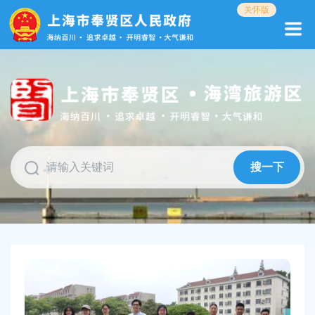
无
关怀版
障
碍
操
作
说
明
跳
转
到
网
搜一下
站
导
航
区
跳
转
到
主
要
内