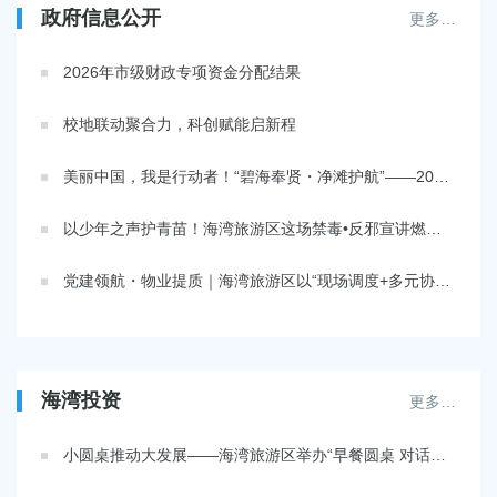
政府信息公开
更多…
2026年市级财政专项资金分配结果
校地联动聚合力，科创赋能启新程
美丽中国，我是行动者！“碧海奉贤・净滩护航”——2026年海湾生态净滩志愿活动顺利举行
以少年之声护青苗！海湾旅游区这场禁毒•反邪宣讲燃动青春
党建领航・物业提质｜海湾旅游区以“现场调度+多元协同”跑出物业治理“加速度”
海湾投资
更多…
小圆桌推动大发展——海湾旅游区举办“早餐圆桌 对话贤商”活动