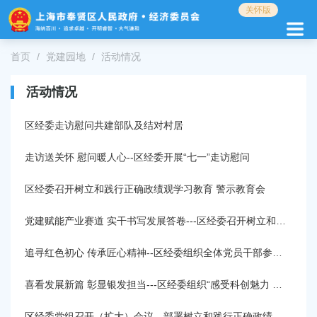
无
关怀版
障
碍
操
首页
党建园地
活动情况
作
说
活动情况
明
跳
区经委走访慰问共建部队及结对村居
转
到
网
走访送关怀 慰问暖人心--区经委开展“七一”走访慰问
站
导
区经委召开树立和践行正确政绩观学习教育 警示教育会
航
区
党建赋能产业赛道 实干书写发展答卷---区经委召开树立和践行正确政绩观学习教育专题学习会
跳
转
追寻红色初心 传承匠心精神--区经委组织全体党员干部参观红色教育基地
到
主
喜看发展新篇 彰显银发担当---区经委组织“感受科创魅力 乐享美好生活”活动
要
内
区经委党组召开（扩大）会议，部署树立和践行正确政绩观学习教育工作