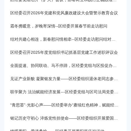
容
区
区经委召开2026年党建和党风廉政建设大会暨警示教育会议
域
霜冬携暖意，岁晚寄深情--区经委开展春节前走访慰问
结对共建心相连，新春慰问情相牵--区经委走访慰问结对村居和共建部队
区经委召开2025年度党组织书记抓基层党建工作述职评议会
全面提速、协同联动、马不停蹄，区经委党组与区投促办党组、西渡街道党工委开展理论学习中心组联组学习（扩大）会
见证产业新貌 凝聚银发力量——区经委组织退休老同志参观企业
联学聚力 法治赋能经济发展---区经委党组与区司法局党委举行理论学习中心组联组学习
“青思荟”·光影心声——区经委举办“赓续红色精神，赋能经济发展”观影分享会
铭记历史守初心 淬炼党性担使命——区经委组织开展爱国主义观影活动