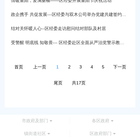
情暖重阳，爱满桑榆——区经委开展重阳节庆祝活动
政企携手 共促发展---区经委与双木公司举办党建共建签约活动
结对关怀暖人心--区经委走访慰问结对部队及村居
受警醒 明底线 知敬畏--- 区经委赴区全面从严治党警示教育基地开展警示教育活动
首页
上一页
1
2
3
4
5
下一页
尾页
共17页
市政府及部门
各区政府
镇街道社区
区政府部门