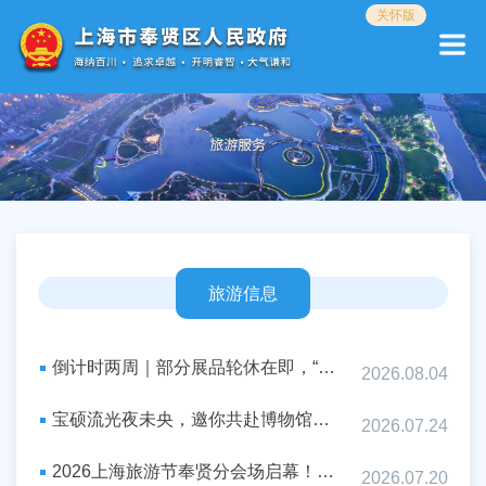
无
关怀版
障
碍
操
作
说
明
跳
转
到
网
站
导
旅游信息
航
区
跳
倒计时两周｜部分展品轮休在即，“宝硕流光”精彩继续
2026.08.04
转
到
宝硕流光夜未央，邀你共赴博物馆奇妙夜~
主
2026.07.24
要
内
2026上海旅游节奉贤分会场启幕！五大板块30+活动燃动贤城
2026.07.20