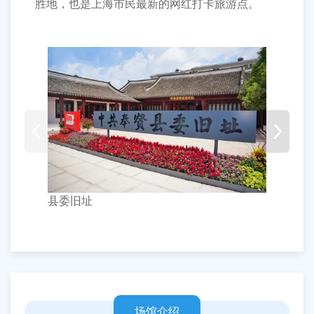
胜地，也是上海市民最新的网红打卡旅游点。
县委旧址
华亭
场馆介绍