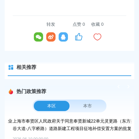
容
区
域
转发
点赞
0
收藏 0
相关推荐
热门政策推荐
本区
本市
工业
上海市奉贤区人民政府关于同意奉贤新城22单元灵更路（东方美
上
谷大道-八字桥路）道路新建工程项目征地补偿安置方案的批复
202
2026-06-10 00:00:00