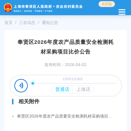
无
关怀版
障
碍
操
首页
三农动态
通知公告
作
说
明
奉贤区2026年度农产品质量安全检测耗
跳
材采购项目比价公告
转
到
网
发布时间：2026-04-02
站
导
航
区
跳
相关附件
转
到
主
奉贤区2026年度农产品质量安全检测耗材采购项目比价文件0402.docx
要
内