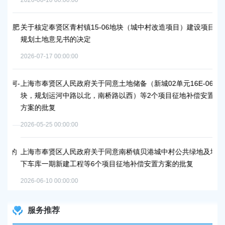
上
绿肥
关于核定奉贤区青村镇15-06地块（城中村改造项目）建设项目
202
规划土地意见书的决定
2026-07-17 00:00:00
上
202
河-
上海市奉贤区人民政府关于同意土地储备（新城02单元16E-06地
复
块，规划运河中路以北，南桥路以西）等2个项目征地补偿安置
上
方案的批复
202
2026-05-25 00:00:00
丰
案的
上海市奉贤区人民政府关于同意南桥镇贝港城中村公共绿地及地
下车库一期新建工程等6个项目征地补偿安置方案的批复
2026-06-10 00:00:00
服务推荐