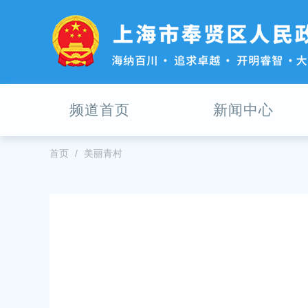
无
障
碍
操
作
说
明
频道首页
新闻中心
跳
转
到
网
首页
美丽青村
站
导
航
区
跳
转
到
主
要
内