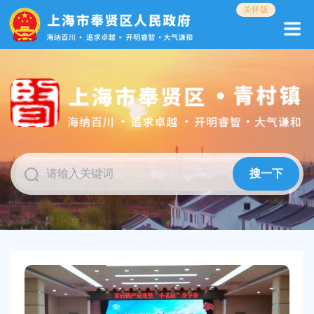
无
关怀版
障
碍
操
作
说
明
跳
转
到
网
站
搜一下
导
航
区
跳
转
到
主
要
内