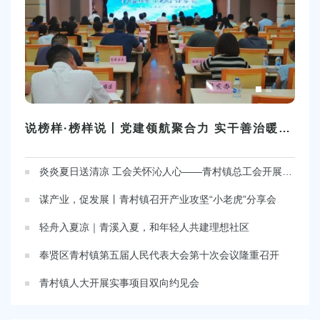
容
区
域
说榜样·榜样说丨党建领航聚合力 实干善治暖民心！青河社区党总支用心绘就幸福宜居新画卷
炎炎夏日送清凉 工会关怀沁人心——青村镇总工会开展2026年高温慰问活动
谋产业，促发展丨青村镇召开产业攻坚“小老虎”分享会
轻舟入夏凉｜青溪入夏，和年轻人共建理想社区
奉贤区青村镇第五届人民代表大会第十次会议隆重召开
青村镇人大开展实事项目双向约见会