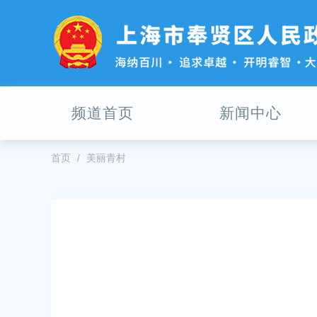
无
障
碍
操
作
说
明
频道首页
新闻中心
跳
转
到
网
首页
美丽青村
站
导
航
区
跳
转
到
主
要
内