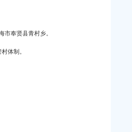
上海市奉贤县青村乡。
管村体制。