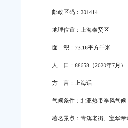
邮政区码
：
2014
14
地理位置
：
上海奉贤区
面
积
：
73.16
平方
千米
人
口
：
88658
（
20
20
年
7月
）
方
言
：
上海话
气候条件
：
北亚热带季风气候
著名景点
：青溪
老街
、宝华帝