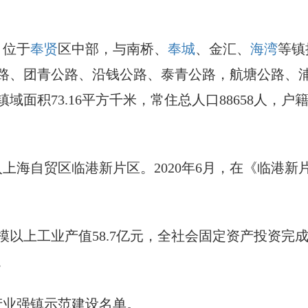
，位于
奉贤
区中部，与南桥、
奉城
、金汇、
海湾
等镇
路、团青公路、沿钱公路、泰青公路，航塘公路、
，镇域面积73.16平方千米，常住总人口88658人，户
划入上海自贸区临港新片区。2020年6月，在《临港
模以上工业产值58.7亿元，全社会固定资产投资完成
。
业产业强镇示范建设名单。