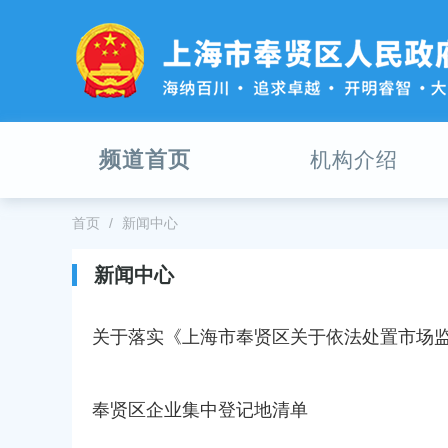
无
障
碍
操
作
说
明
频道首页
机构介绍
跳
转
到
网
首页
新闻中心
站
导
新闻中心
航
区
跳
关于落实《上海市奉贤区关于依法处置市场
转
到
主
奉贤区企业集中登记地清单
要
内