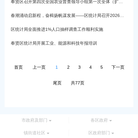
奉贤区召开第四次全国农业普查领导小组第一次全体（扩大）会议
春潮涌动启新程，奋楫扬帆谋发展——区统计局召开2026年学习讨论会暨一季度工作例会
区统计局全面推进1%人口抽样调查工作顺利实施
奉贤区统计局开展工业、能源和科技年报培训
首页
上一页
1
2
3
4
5
下一页
尾页
共77页
市政府及部门
各区政府
镇街道社区
区政府部门