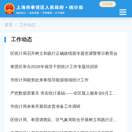
无
关怀版
障
碍
操
首页
工作动态
作
说
工作动态
明
跳
转
区统计局召开树立和践行正确政绩观专题党课暨警示教育会
到
网
奉贤区举办2026年领导干部统计工作专题培训班
站
导
市统计局能资处来奉指导能源领域统计工作
航
区
严把数据质量关 夯实统计基础——全区规上服务业6月工作会议召开
跳
转
市统计局来奉开展四农普准备工作调研
到
主
区统计局、奉贤调查队、区气象局联合开展树立和践行正确政绩观学习教育专题党课
要
内