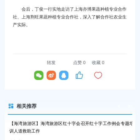
会后
，丁俊一行实地走访了上海亦博果蔬种植专业合作
社、上海荆旺果蔬种植专业合作社，深入了解
合作社
农业生
产实际。
转发
点赞
0
收藏 0
相关推荐
报
【海湾旅游区】海湾旅游区红十字会召开红十字工作例会专题培
区
训人道救助工作
发布时