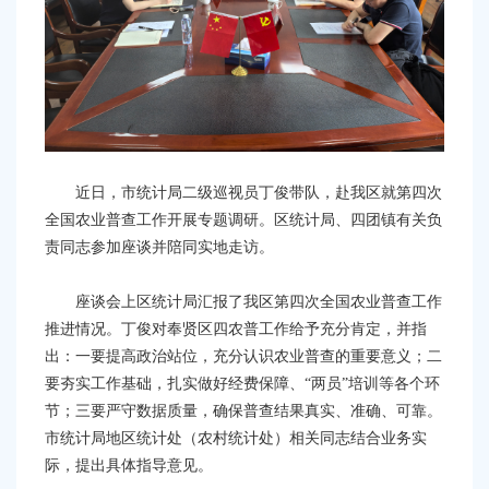
容
区
域
近日
，市统计局二级巡视员丁俊
带队，
赴
我
区就第四次
全国农业普查工作开展专题调研。区统计局、四团镇
有关
负
责同志
参加座谈并陪同实地走访
。
座谈会上
区统计局
汇报了我
区第四次全国农业普查工作
推进情况
。
丁俊对奉贤区
四农普
工作给予充分肯定，并
指
出
：一要提高政治站位，充分认识农业普查的重要意义；二
要夯实工作基础，扎实做好经费保障、
“两员”
培训等各
个环
节
；三要严守数据质量，确保普查结果真实、准确、可靠。
市统计局地区统计处（农村统计处）
相关同志
结合业务实
际，提出具体指导意见。