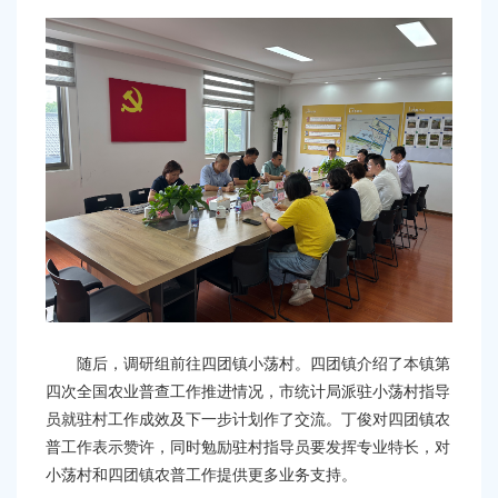
随后
，调研组
前往四团镇小荡村。四团镇
介绍
了
本
镇第
四次
全国
农业普查工作推进情况
，
市统计局派驻小荡村指导
员
就
驻村工作
成效
及下一步计划
作了交流。
丁俊对四团镇农
普工作表示
赞许
，
同时
勉励
驻村指导员要
发挥
专业特长，对
小荡村和四团镇农普工作提供更多业务支持
。