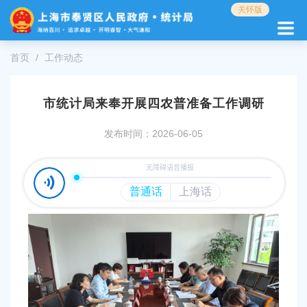
无
关怀版
障
碍
操
首页
工作动态
作
说
明
市统计局来奉开展四农普准备工作调研
跳
转
发布时间：2026-06-05
到
网
站
导
航
区
跳
转
到
主
要
内