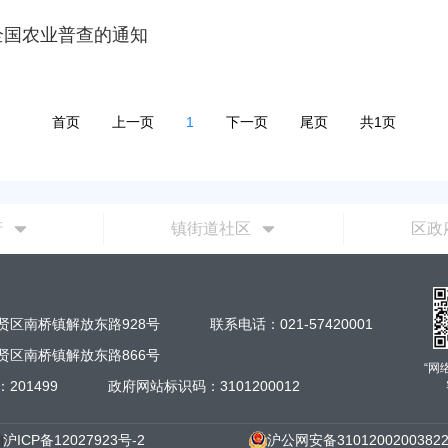
全国农业普查的通知
首页
上一页
1
下一页
尾页
共1页
府
镇街道社区
区政
贤区南桥镇解放东路928号
联系电话：021-57420001
贤区南桥镇解放东路866号
“网
201499
政府网站标识码：3101200012
沪ICP备12027923号-2
沪公网安备3101200200382