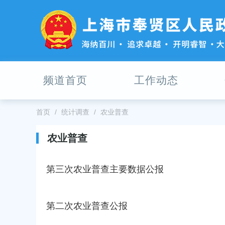
无
障
碍
操
作
说
明
频道首页
工作动态
跳
转
到
网
首页
统计调查
农业普查
站
导
农业普查
航
区
跳
第三次农业普查主要数据公报
转
到
主
第二次农业普查公报
要
内