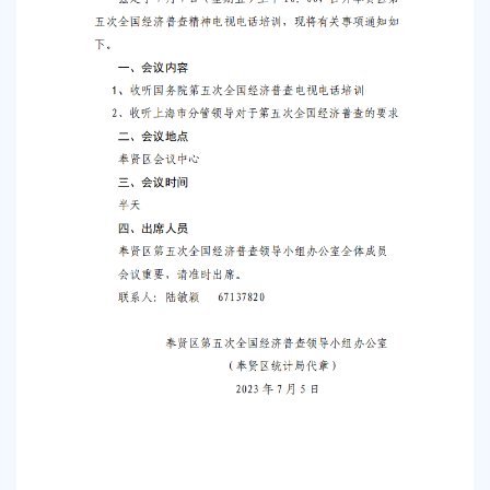
容
区
域