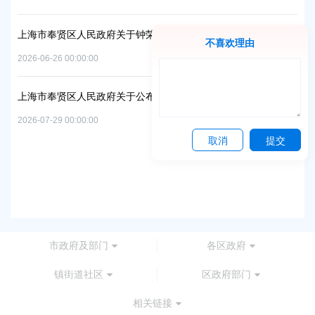
置
实
2026
上海市奉贤区人民政府关于钟荣华等同志职务任免的通知
不喜欢理由
2026-06-26 00:00:00
上
及地
路
上海市奉贤区人民政府关于公布奉贤区区级文物保护单位的通知
2026
2026-07-29 00:00:00
取消
提交
上
路
2026
市政府及部门
各区政府
镇街道社区
区政府部门
相关链接