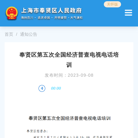
无
关怀版
障
碍
操
作
首页
通知公告
说
明
跳
奉贤区第五次全国经济普查电视电话培
转
到
训
网
站
发布时间：
2023-09-08
导
航
区
跳
转
到
主
要
内