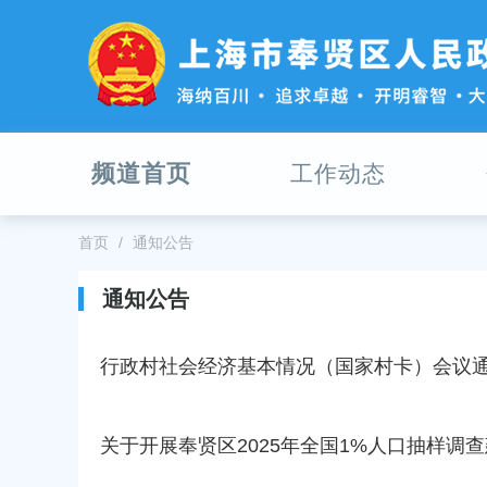
无
障
碍
操
作
说
明
频道首页
工作动态
跳
转
到
网
首页
通知公告
站
导
通知公告
航
区
跳
行政村社会经济基本情况（国家村卡）会议
转
到
主
关于开展奉贤区2025年全国1%人口抽样调
要
内