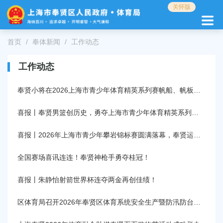
无
关怀版
障
碍
操
首页
奉体新闻
工作动态
作
说
工作动态
明
跳
转
奉贤小将在2026上海市青少年体育精英系列赛帆船、帆板比赛总决赛勇夺6金4银2铜！
到
网
喜报丨奉贤男篮创历史，勇夺上海市青少年体育精英系列赛男子篮球季军！
站
导
喜报丨2026年上海市青少年攀岩锦标赛圆满落幕，奉贤运动员斩获1金1银1铜！
航
区
全国赛场喜讯连连！奉贤神枪手勇夺桂冠！
跳
转
喜报丨朱静怡射箭世界杯连夺两金再创佳绩！
到
主
区体育局召开2026年奉贤区体育系统安全生产暨防汛防台工作会议
要
内