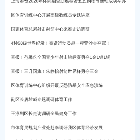
容
上海奉贤2026年体商融合助燃奉贤五五购物节活动成功举办
区
域
区体育训练中心开展高级教练员专题讲座
国家体育总局射击射箭中心来奉走访调研
4秒58破世界纪录！奉贤运动员赵一程亚沙会夺冠！
喜报！范馨仡全国青少年射击锦标赛勇夺1金1银1铜
喜报！三升国旗！朱静怡射箭世界杯勇夺三金
区体育训练中心组织开展反恐防暴安全应急演练
副区长唐雄威专题调研体育工作
王淳副区长走访调研全民健身工作
市体育局规划产业处赴奉调研我区体育经济发展