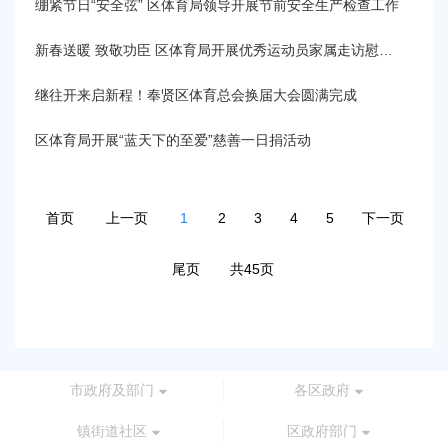
绷紧节日“安全弦” 区体育局领导开展节前安全生产检查工作
新春送暖 致敬功臣 区体育局开展优秀运动员家属走访慰问活动
继往开来启新程！奉贤区体育总会换届大会圆满完成
区体育局开展“蓝天下的至爱”慈善一日捐活动
首页
上一页
1
2
3
4
5
下一页
尾页
共45页
市政府及部门
各区政府
镇街道社区
区政府部门