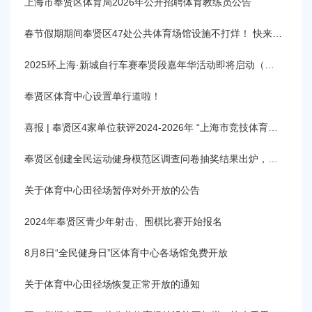
容
上海市奉贤区体育局2026年公开招聘体育教练员公告
区
域
春节假期期间奉贤区47处公共体育场馆设施不打烊！ 快来看看开放时间
2025环上海·新城自行车赛奉贤段嘉年华活动即将启动（内附亲子骑行、业余组骑行报名）！速抢！
奉贤区体育中心设置单行道啦！
喜报 | 奉贤区4家单位获评2024-2026年 “上海市竞技体育后备人才社会培养基地”
奉贤区创建全民运动健身模范区调查问卷抽奖结果出炉，你中奖了吗？
关于体育中心田径场暂停对外开放的公告
2024年奉贤区青少年射击、围棋比赛开始报名
8月8日“全民健身日”区体育中心各场馆免费开放
关于体育中心田径场恢复正常开放的通知