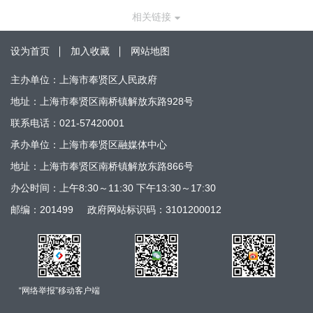
相关链接
设为首页
加入收藏
网站地图
主办单位：上海市奉贤区人民政府
地址：上海市奉贤区南桥镇解放东路928号
联系电话：021-57420001
承办单位：上海市奉贤区融媒体中心
地址：上海市奉贤区南桥镇解放东路866号
办公时间：上午8:30～11:30 下午13:30～17:30
邮编：201499
政府网站标识码：3101200012
“网络举报”移动客户端