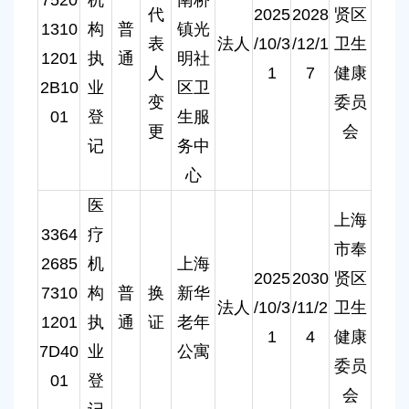
代
2025
2028
贤区
1310
构
普
镇光
表
法人
/10/3
/12/1
卫生
1201
执
通
明社
人
1
7
健康
2B10
业
区卫
变
委员
01
登
生服
更
会
记
务中
心
医
上海
3364
疗
市奉
2685
机
上海
2025
2030
贤区
7310
构
普
换
新华
法人
/10/3
/11/2
卫生
1201
执
通
证
老年
1
4
健康
7D40
业
公寓
委员
01
登
会