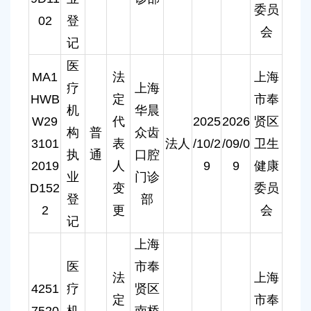
委员
02
登
会
记
医
MA1
法
上海
疗
上海
HWB
定
市奉
机
华晨
W29
代
2025
2026
贤区
构
普
众齿
3101
表
法人
/10/2
/09/0
卫生
执
通
口腔
2019
人
9
9
健康
业
门诊
D152
变
委员
登
部
2
更
会
记
上海
医
市奉
法
上海
4251
疗
贤区
定
市奉
7520
机
南桥