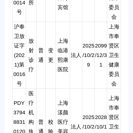
0014
所
宾馆
委员
号
会
沪奉
上海
卫放
市奉
放
上海
证字
2025
2099
贤区
射
普
变
临港
(202
法人
/10/2
/12/3
卫生
诊
通
更
熙康
1)第
9
1
健康
疗
医院
0016
委员
号
会
医
上海
PDY
疗
上海
市奉
3794
机
漾颜
2025
2028
贤区
8831
构
普
校
医疗
法人
/10/2
/10/1
卫生
0120
执
通
验
美容