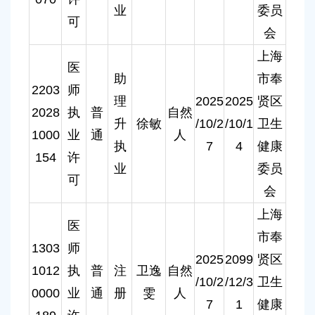
业
委员
可
会
上海
医
助
市奉
2203
师
理
2025
2025
贤区
2028
执
普
自然
升
徐敏
/10/2
/10/1
卫生
1000
业
通
人
执
7
4
健康
154
许
业
委员
可
会
上海
医
市奉
1303
师
2025
2099
贤区
1012
执
普
注
卫逸
自然
/10/2
/12/3
卫生
0000
业
通
册
雯
人
7
1
健康