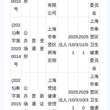
0015
所
有限
委员
号
公司
会
上海
(202
上海
市奉
1)奉
公
市奉
2025
2025
贤区
字第
共
普
变
贤区
法人
/10/3
/11/0
卫生
2020
场
通
更
师海
1
1
健康
0014
所
宾馆
委员
号
会
上海
(202
上海
市奉
5)奉
公
梵缇
2025
2029
贤区
字第
共
普
新
健康
法人
/10/3
/10/3
卫生
2015
场
通
证
管理
1
0
健康