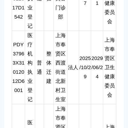
7
1
健康
17D1
业
门诊
委员
542
登
部
会
记
医
上海
上海
PDY
疗
市奉
市奉
3796
机
整
贤区
2025
2029
贤区
3X31
构
普
体
西渡
法人
/10/2
/06/2
卫生
0120
执
通
迁
街道
9
4
健康
12D6
业
建
北新
委员
001
登
村卫
会
记
生室
上海
市奉
医
贤区
上海