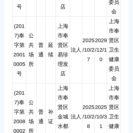
委员
号
店
会
上海
(201
上海
市奉
7)奉
公
市奉
2025
2029
贤区
字第
共
普
延
贤区
法人
/10/2
/12/1
卫生
2001
场
通
续
易珍
7
0
健康
0005
所
理发
委员
号
店
会
上海
上海
(201
市奉
市奉
7)奉
公
贤区
2025
2025
贤区
字第
共
普
补
金城
法人
/10/2
/10/3
卫生
2008
场
通
证
水都
8
1
健康
0002
所