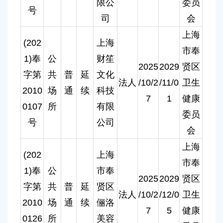
限公
委员
号
司
会
上海
(202
上海
市奉
1)奉
公
财笙
2025
2029
贤区
字第
共
普
延
文化
法人
/10/2
/11/0
卫生
2010
场
通
续
科技
7
1
健康
0107
所
有限
委员
号
公司
会
上海
(202
上海
市奉
1)奉
公
市奉
2025
2029
贤区
字第
共
普
延
贤区
法人
/10/2
/12/0
卫生
2010
场
通
续
俪洛
7
5
健康
0126
所
美容