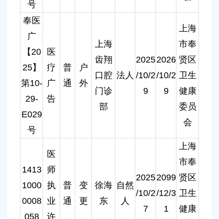
号
奉医
上海
广
上海
市奉
【20
医
齿翔
2025
2026
贤区
25】
疗
普
户
口腔
法人
/10/2
/10/2
卫生
第10-
广
通
外
门诊
9
9
健康
29-
告
部
委员
E029
会
号
上海
医
市奉
1413
师
2025
2099
贤区
1000
执
普
变
徐海
自然
/10/2
/12/3
卫生
0008
业
通
更
东
人
7
1
健康
058
许