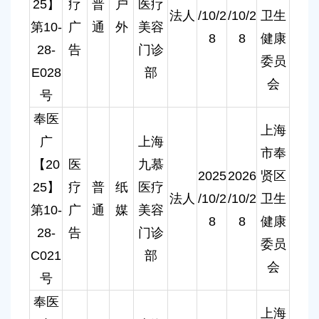
25】
疗
普
户
医疗
法人
/10/2
/10/2
卫生
第10-
广
通
外
美容
8
8
健康
28-
告
门诊
委员
E028
部
会
号
奉医
上海
广
上海
市奉
【20
医
九慕
2025
2026
贤区
25】
疗
普
纸
医疗
法人
/10/2
/10/2
卫生
第10-
广
通
媒
美容
8
8
健康
28-
告
门诊
委员
C021
部
会
号
奉医
上海