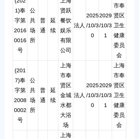
(202
上海
市奉
1)奉
公
贤跃
2025
2029
贤区
字第
共
普
延
餐饮
法人
/10/3
/10/3
卫生
2016
场
通
续
娱乐
0
1
健康
0016
所
有限
委员
号
公司
会
上海
上海
(201
市奉
市奉
7)奉
公
贤区
2025
2029
贤区
字第
共
普
延
金城
法人
/10/3
/10/3
卫生
2008
场
通
续
水都
0
1
健康
0002
所
大浴
委员
号
场
会
上海