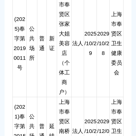
市奉
贤区
上海
(202
张家
市奉
5)奉
公
大姐
2025
2029
贤区
字第
共
普
新
美容
法人
/10/2
/10/2
卫生
2019
场
通
证
店
9
8
健康
0011
所
（个
委员
号
体工
会
商
户）
上海
上海
(202
市奉
市奉
1)奉
公
贤区
2025
2029
贤区
字第
共
普
延
南桥
法人
/10/2
/12/0
卫生
2015
场
通
续