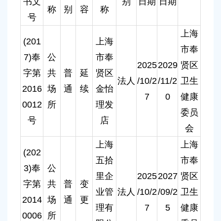
书文
别
日期
日期
容
称
别
容
称
区
号
域
上海
(201
上海
市奉
7)奉
公
市奉
2025
2029
贤区
字第
共
普
延
贤区
法人
/10/2
/11/2
卫生
2016
场
通
续
金怡
7
0
健康
0012
所
理发
委员
号
店
会
上海
上海
(202
五拾
市奉
3)奉
公
里企
2025
2027
贤区
字第
共
普
变
业管
法人
/10/2
/09/2
卫生
2014
场
通
更
理有
7
5
健康
0006
所