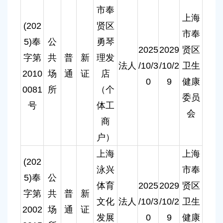
市奉
上海
(202
贤区
市奉
5)奉
公
勇琴
2025
2029
贤区
字第
共
普
新
理发
法人
/10/3
/10/2
卫生
2010
场
通
证
店
0
9
健康
0081
所
（个
委员
号
体工
会
商
户）
上海
上海
(202
泳兴
市奉
5)奉
公
体育
2025
2029
贤区
字第
共
普
新
文化
法人
/10/3
/10/2
卫生
2002
场
通
证
发展
0
9
健康