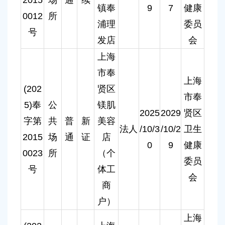
镇奉
9
7
健康
0012
所
浦理
委员
号
发店
会
上海
市奉
上海
(202
贤区
市奉
5)奉
公
镁肌
2025
2029
贤区
字第
共
普
新
美容
法人
/10/3
/10/2
卫生
2015
场
通
证
店
0
9
健康
0023
所
（个
委员
号
体工
会
商
户）
上海