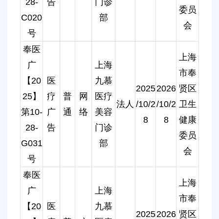
28-
告
门诊
委员
C020
部
会
号
奉医
上海
广
上海
市奉
【20
医
九慕
2025
2026
贤区
25】
疗
普
网
医疗
法人
/10/2
/10/2
卫生
第10-
广
通
络
美容
8
8
健康
28-
告
门诊
委员
G031
部
会
号
奉医
上海
广
上海
市奉
【20
医
九慕
2025
2026
贤区