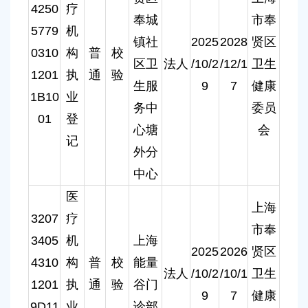
4250
疗
奉城
市奉
5779
机
镇社
2025
2028
贤区
0310
构
普
校
区卫
法人
/10/2
/12/1
卫生
1201
执
通
验
生服
9
7
健康
1B10
业
务中
委员
01
登
心塘
会
记
外分
中心
医
上海
3207
疗
市奉
3405
机
上海
2025
2026
贤区
4310
构
普
校
能量
法人
/10/2
/10/1
卫生
1201
执
通
验
谷门
9
7
健康
9D11
业
诊部