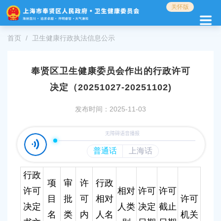
无
关怀版
障
碍
操
首页
卫生健康行政执法信息公示
作
说
明
奉贤区卫生健康委员会作出的行政许可
跳
决定（20251027-20251102)
转
到
网
发布时间：2025-11-03
站
导
航
区
跳
转
行政
到
项
审
许
行政
许可
相对
许可
许可
主
目
批
可
相对
许可
要
决定
人类
决定
截止
内
名
类
内
人名
机关