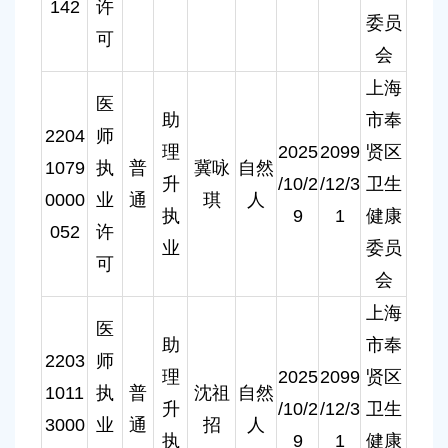
142
许
委员
可
会
上海
医
助
市奉
2204
师
理
2025
2099
贤区
1079
执
普
冀咏
自然
升
/10/2
/12/3
卫生
0000
业
通
琪
人
执
9
1
健康
052
许
业
委员
可
会
上海
医
助
市奉
2203
师
理
2025
2099
贤区
1011
执
普
沈祖
自然
升
/10/2
/12/3
卫生
3000
业
通
招
人
执
9
1
健康