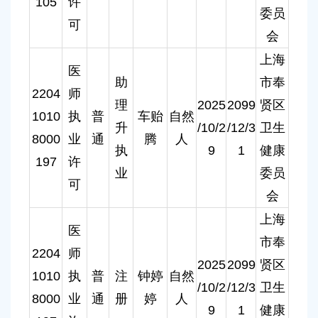
105
许
委员
可
会
上海
医
助
市奉
2204
师
理
2025
2099
贤区
1010
执
普
车贻
自然
升
/10/2
/12/3
卫生
8000
业
通
腾
人
执
9
1
健康
197
许
业
委员
可
会
上海
医
市奉
2204
师
2025
2099
贤区
1010
执
普
注
钟婷
自然
/10/2
/12/3
卫生
8000
业
通
册
婷
人
9
1
健康