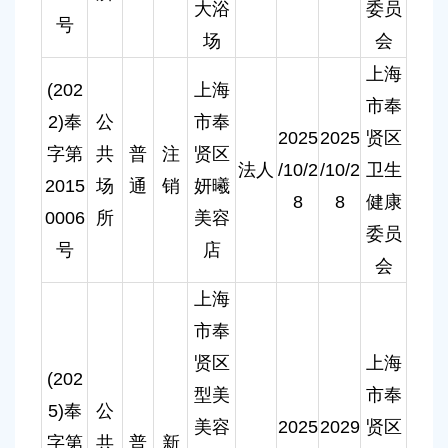
大浴
委员
号
场
会
上海
(202
上海
市奉
2)奉
公
市奉
2025
2025
贤区
字第
共
普
注
贤区
法人
/10/2
/10/2
卫生
2015
场
通
销
妍曦
8
8
健康
0006
所
美容
委员
号
店
会
上海
市奉
贤区
上海
(202
型美
市奉
5)奉
公
美容
2025
2029
贤区
字第
共
普
新