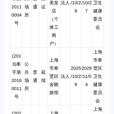
美发
法人
/10/2
/10/2
卫生
2011
场
通
证
店
8
7
健康
0004
所
（个
委员
号
体工
会
商
户）
上海
(201
上海
市奉
3)奉
公
市奉
2025
2029
贤区
字第
共
普
延
贤区
法人
/10/2
/11/0
卫生
2016
场
通
续
金晓
9
4
健康
0011
所
旅馆
委员
号
会
上海
(202
上海