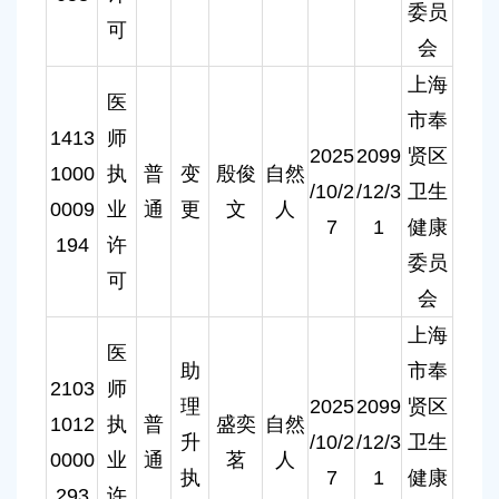
委员
可
会
上海
医
市奉
1413
师
2025
2099
贤区
1000
执
普
变
殷俊
自然
/10/2
/12/3
卫生
0009
业
通
更
文
人
7
1
健康
194
许
委员
可
会
上海
医
助
市奉
2103
师
理
2025
2099
贤区
1012
执
普
盛奕
自然
升
/10/2
/12/3
卫生
0000
业
通
茗
人
执
7
1
健康
293
许