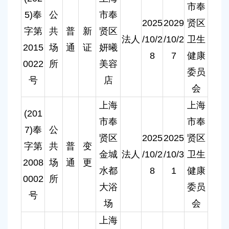
市奉
5)奉
公
市奉
2025
2029
贤区
字第
共
普
新
贤区
法人
/10/2
/10/2
卫生
2015
场
通
证
妍曦
8
7
健康
0022
所
美容
委员
号
店
会
上海
上海
(201
市奉
市奉
7)奉
公
贤区
2025
2025
贤区
字第
共
普
变
金城
法人
/10/2
/10/3
卫生
2008
场
通
更
水都
8
1
健康
0002
所
大浴
委员
号
场
会
上海