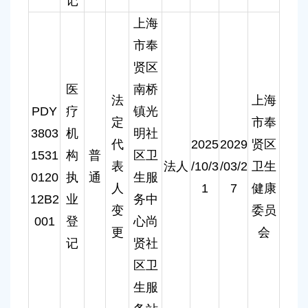
记
上海
市奉
贤区
医
南桥
法
上海
PDY
疗
镇光
定
市奉
3803
机
明社
代
2025
2029
贤区
1531
构
普
区卫
表
法人
/10/3
/03/2
卫生
0120
执
通
生服
人
1
7
健康
12B2
业
务中
变
委员
001
登
心尚
更
会
记
贤社
区卫
生服