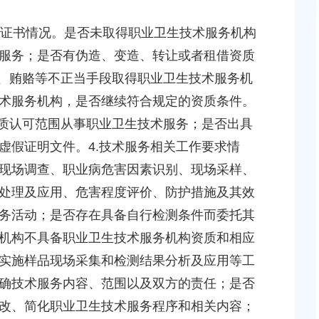
证书情况。是否未取得职业卫生技术服务机构
汇镇沿贤路（金斗
上海市奉贤区人民政府关于同意奉贤新城22单元灵
服务；是否有伪造、变造、转让或者租借资质
等3个项目征地补偿
（东方美谷大道-八字桥路）道路新建工程项目征地
偿安置方案的批复
骗、贿赂等不正当手段取得职业卫生技术服务机
2026-06-10 00:00:00
术服务机构，是否继续符合规定的资质条件。
资质认可范围从事职业卫生技术服务；是否出具
达奉贤区2025年秋
关于核定奉贤区青村镇15-06地块（城中村改造项目
虚假证明文件。4.技术服务相关工作要求情
建设项目规划土地意见书的决定
现场调查、职业病危害因素识别、现场采样、
2026-07-17 00:00:00
处理及应用、危害程度评价、防护措施及其效
务活动；是否存在具备自行检测条件而委托其
贝港城中村野机港
上海市奉贤区人民政府关于同意土地储备（新城02
程等3个项目征地补
16E-06地块，规划运河中路以北，南桥路以西）等2
机构不具备职业卫生技术服务机构资质和相应
项目征地补偿安置方案的批复
实施样品现场采集和检测结果分析及应用等工
2026-05-25 00:00:00
确技术服务内容、范围以及双方的责任；是否
改、简化职业卫生技术服务程序和相关内容；
贤新城17单元岚园路
上海市奉贤区人民政府关于同意南桥镇贝港城中村公