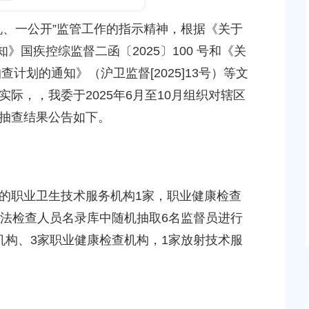
法执业指引（2025版）》的通知
、一公开”监管工作的指示精神，根据《关于
发布时间：2025-10-17
知》国疾控综监督二函〔2025〕100 号和《关
查计划的通知》（沪卫监督[2025]13号）等文
上海市奉贤区人民政府办公室关于转发《奉贤区关
进公共法律服务高质量发展的实施意见》的通知
际，，我委于2025年6月至10月组织对辖区
抽查结果公告如下。
发布时间：2025-11-11
这场座谈会，为“十五五”期间卫生健康服务问需求！
发布时间：2025-11-06
职业卫生技术服务机构1家，职业健康检查
执法检查人员名录库中随机抽取6名监督员进行
机构、3家职业健康检查机构，1家放射技术服