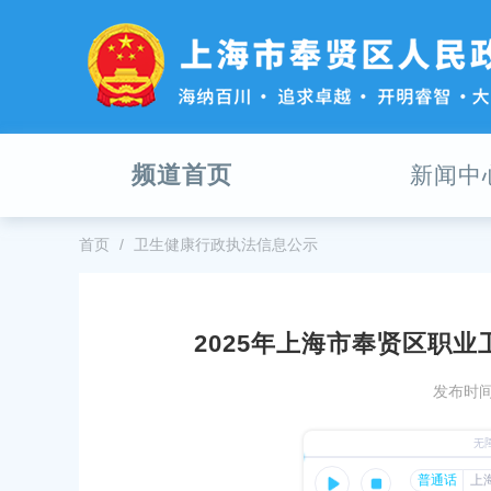
无
障
碍
操
作
说
明
频道首页
新闻中
跳
转
到
网
首页
卫生健康行政执法信息公示
站
导
航
区
2025年上海市奉贤区职
跳
市奉贤区职业卫生随机监督抽查结果（区
2025年上海市奉贤区消毒产品
转
发布时间：
（国抽）
到
主
10
发布时间：2025-11-10
要
内
奉贤区传染病防治随机监督抽查结果(区