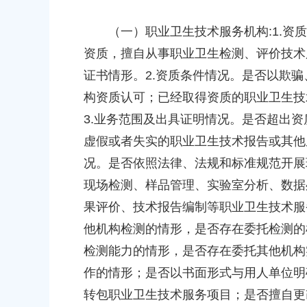
（一）职业卫生技术服务机构:1.资质
上海市奉贤区人民政府关于同意金
资质，擅自从事职业卫生检测、评价技术
路-金汇工业路）道路新建工程项目
安置方案的批复
证书情形。2.资质条件情况。是否以欺
2026-07-24 00:00:00
构资质认可；已经取得资质的职业卫生技
3.业务范围及出具证明情况。是否超出
上海市奉贤区农业农村委员会关于下
虚假或者失实的职业卫生技术报告或其他
冬种绿肥补贴资金的通知
况。是否依照法律、法规和标准规范开展
2026-06-15 00:00:00
现场检测、样品管理、实验室分析、数据
果评价、技术报告编制等职业卫生技术服
上海市奉贤区人民政府关于南桥镇
（人民村河-浦南运河）河道建设工
他机构检测的情形，是否存在委托检测的
偿安置方案的批复
检测能力的情形，是否存在委托其他机构
2026-05-25 00:00:00
作的情形；是否以书面形式与用人单位明
转包职业卫生技术服务项目；是否擅自更
上海市奉贤区人民政府关于同意奉