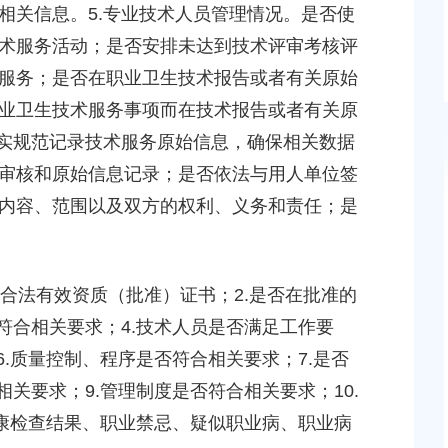
相关信息。5.专业技术人员管理情况。是否使
工程等2个项目征地
绿地及地下车库一期新建工程等6个项目征地补偿安
方案的批复
术服务活动；是否安排未达到技术评审考核评
2026-06-10 00:00:00
服务；是否在职业卫生技术报告或者有关原始
业卫生技术服务事项而在技术报告或者有关原
如实规范记录技术服务原始信息，确保相关数据
审核和原始信息记录；是否依法与用人单位签
内容、范围以及双方的权利、义务和责任；是
上海市奉贤区古华幼儿园
号
上海市奉贤区南桥镇振贤路95号
合法有效资质（批准）证书；2.是否在批准的
符合相关要求；4.技术人员是否满足工作要
6.质量控制、程序是否符合相关要求；7.是否
相关要求；9.管理制度是否符合相关要求；10.
健康检查结果、职业禁忌、疑似职业病、职业病