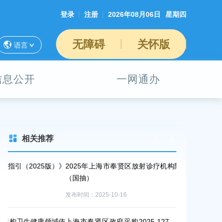
登录
注册
2026年08月06日
星期四
无障碍
关怀版
语言
信息公开
一网通办
相关推荐
）》
2025年上海市奉贤区放射诊疗机构随机监督 抽查结果
2025年上
（国抽）
抽）
发布时间：2025-10-16
发布时间：2025-1
域依
上海市奉贤区政府采购2025-127——金汇镇社区卫生
2025年上海