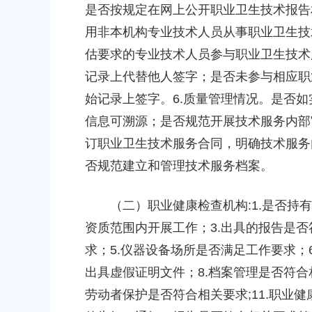
是否按规定在网上公开职业卫生技术报告
（岚丰路-规划环城北路）道路新建
补偿安置方案的批复
用非本机构专业技术人员从事职业卫生技
2026-06-23 00:00:00
估要求的专业技术人员参与职业卫生技术
记录上代替他人签字；是否未参与相应职
始记录上签字。6.质量管理情况。是否
信息可溯源；是否规范开展技术服务内部
订职业卫生技术服务合同，明确技术服务
上海市奉贤区江海幼儿园
上海市奉贤区南桥镇江海小区向阳路103
否规范建立和管理技术服务档案。
（二）职业健康检查机构:1.是否持有
上海市奉贤区解放路幼儿园
上海市奉贤区南桥镇育秀路1340号
资质范围内开展工作；3.出具的报告是否
求；5.仪器设备场所是否满足工作要求；
上海市奉贤区金贝幼儿园
出具虚假证明文件；8.档案管理是否符合
上海市奉贤区南桥镇秀南路296号
劳动者保护是否符合相关要求;11.职业