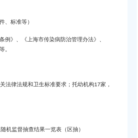
达奉贤区2025年秋
关于核定奉贤区青村镇15-06地块（城中村改造项目
建设项目规划土地意见书的决定
2026-07-17 00:00:00
件、标准等）
贝港城中村野机港
上海市奉贤区人民政府关于同意土地储备（新城02
例》、《上海市传染病防治管理办法》、
程等3个项目征地补
16E-06地块，规划运河中路以北，南桥路以西）等2
等。
项目征地补偿安置方案的批复
2026-05-25 00:00:00
贤新城17单元岚园路
上海市奉贤区人民政府关于同意南桥镇贝港城中村公
法律法规和卫生标准要求；托幼机构17家，
工程等2个项目征地
绿地及地下车库一期新建工程等6个项目征地补偿安
方案的批复
2026-06-10 00:00:00
贤新城22单元灵更路
奉贤区关于进一步促进就业创业工作的实施意见
新建工程项目征地补
生随机监督抽查结果一览表（区抽）
2026-06-09 00:00:00