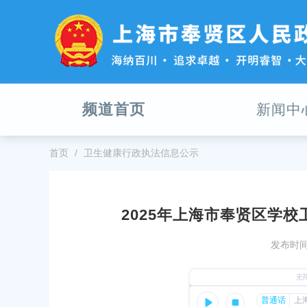
无
障
碍
操
作
说
明
频道首页
新闻中
跳
转
到
网
首页
卫生健康行政执法信息公示
站
导
航
区
2025年上海市奉贤区学
跳
关于奉贤区2025年会计监督检查结果的公告
2025年上海市
转
发布时间：
（国抽）
到
发布时间：2025-12-03
主
发布时间：2025-11-
要
金海街道办事处关于2023、2024年度预算执行审计问
内
题整改报告
五届奉贤区委第