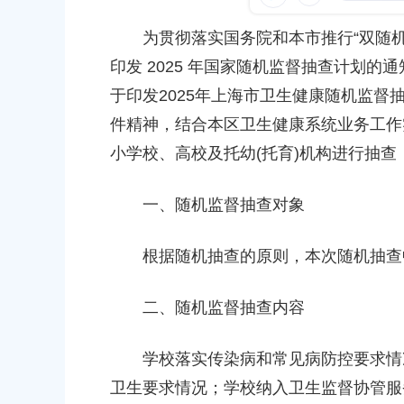
容
区
发布时间：2026-01-07
发布时间：2025-09-
为贯彻落实国务院和本市推行“双随机
域
印发 2025 年国家随机监督抽查计划的通
2025年奉贤区医疗机构随机监督抽查结果(国抽)
于印发2025年上海市卫生健康随机监督抽
发布时间：2025-11-03
件精神，结合本区卫生健康系统业务工作实
小学校、高校及托幼(托育)机构进行抽
藏在南桥镇日常里的“幸福密码”，你发现了吗？
发布时间：2025-12-21
一、随机监督抽查对象
根据随机抽查的原则，本次随机抽查中
二、随机监督抽查内容
学校落实传染病和常见病防控要求情况
卫生要求情况；学校纳入卫生监督协管服