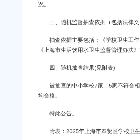
上海市奉贤区农业农村委员会关于下
况。
冬种绿肥补贴资金的通知
2026-06-15 00:00:00
三、随机监督抽查依据（包括法律文
上海市奉贤区人民政府关于南桥镇
抽查依据主要包括：《学校卫生工作条
（人民村河-浦南运河）河道建设工
《上海市生活饮用水卫生监督管理办法》
偿安置方案的批复
2026-05-25 00:00:00
四、随机抽查结果(见附表)
上海市奉贤区人民政府关于同意奉
被抽查的中小学校7家，5家不符合相关
（岚丰路-规划环城北路）道路新建
补偿安置方案的批复
均合格。
2026-06-23 00:00:00
特此公告。
上海市奉贤区人民政府关于同意奉
（东方美谷大道-八字桥路）道路
附表：2025年上海市奉贤区学校卫
偿安置方案的批复