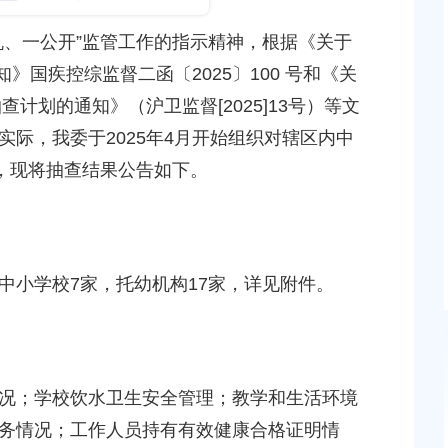
17
发布时间：2025-09-25
、一公开”监管工作的指示精神，根据《关于
知》国疾控综监督二函〔2025〕100 号和《关
区审计局开展审计整改“回头看”
查计划的通知》（沪卫监督[2025]13号）等文
公里
际，我委于2025年4月开始组织对辖区内中
发布时间：2025-09-30
查，现将抽查结果公告如下。
2025年上海市奉贤区消毒卫生
抽）
发布时间：2025-11-10
小学校7家，托幼机构17家，详见附件。
；学校饮水卫生安全管理；教学和生活环境
务情况；工作人员持有有效健康合格证明情