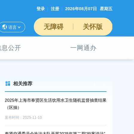
登录
注册
2026年08月07日
星期五
无障碍
关怀版
语言
信息公开
一网通办
相关推荐
卫生随机监督抽查结果
2025年上海市奉贤区放射诊疗机构随机监督 抽查
（国抽）
发布时间：2025-10-16
年第二期“拍案说法”
夏令热线 | 奉贤巧解居民“就医路”；养老环境宜居