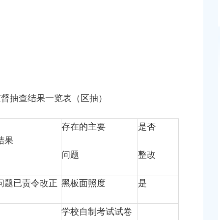
九棵树（上海）未来艺术中心
号
上海市奉贤区树桓路99号
监督抽查结果一览表（区抽）
存在的主要
是否
结果
问题
整改
问题已责令改正
黑板面照度
是
学校自制考试试卷