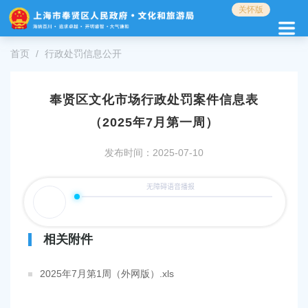
无
关怀版
障
碍
操
首页
行政处罚信息公开
作
说
明
奉贤区文化市场行政处罚案件信息表
跳
（2025年7月第一周）
转
到
网
发布时间：2025-07-10
站
导
航
区
跳
转
相关附件
到
主
2025年7月第1周（外网版）.xls
要
内