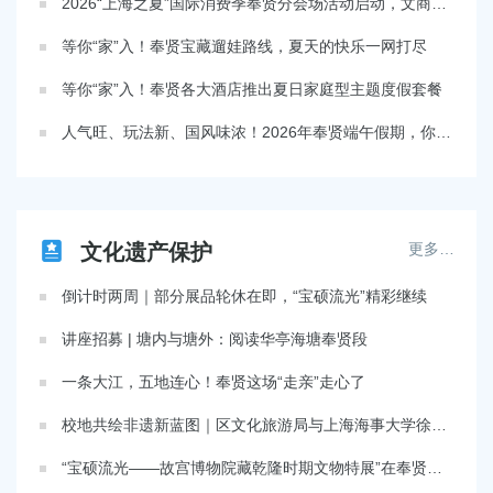
2026“上海之夏”国际消费季奉贤分会场活动启动，文商旅体展农融合激活南上海夏日经济
等你“家”入！奉贤宝藏遛娃路线，夏天的快乐一网打尽
等你“家”入！奉贤各大酒店推出夏日家庭型主题度假套餐
人气旺、玩法新、国风味浓！2026年奉贤端午假期，你打卡了几个地方？
文化遗产保护
更多…
倒计时两周｜部分展品轮休在即，“宝硕流光”精彩继续
讲座招募 | 塘内与塘外：阅读华亭海塘奉贤段
一条大江，五地连心！奉贤这场“走亲”走心了
校地共绘非遗新蓝图｜区文化旅游局与上海海事大学徐悲鸿艺术学院深化非遗全链条合作
“宝硕流光——故宫博物院藏乾隆时期文物特展”在奉贤博物馆开幕