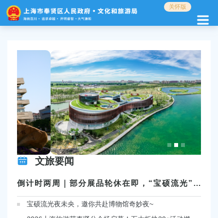
无
关怀版
障
碍
操
作
说
明
跳
转
到
网
站
导
航
区
跳
文旅要闻
转
到
倒计时两周｜部分展品轮休在即，“宝硕流光”精彩继续
主
要
宝硕流光夜未央，邀你共赴博物馆奇妙夜~
内