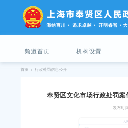
无
障
碍
操
作
说
明
跳
频道首页
机构设置
转
到
网
站
首页
行政处罚信息公开
导
航
区
跳
奉贤区文化市场行政处罚案件
转
到
发布时间：
主
要
内