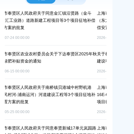
金汇镇沿贤路（金斗
上海市奉贤区人民政府关于同意奉贤新城22单元灵
目等3个项目征地补偿
（东方美谷大道-八字桥路）道路新建工程项目征地
偿安置方案的批复
2026-06-10 00:00:00
下达奉贤区2025年秋
关于核定奉贤区青村镇15-06地块（城中村改造项
建设项目规划土地意见书的决定
2026-07-17 00:00:00
镇贝港城中村野机港
上海市奉贤区人民政府关于同意土地储备（新城02
工程等3个项目征地补
16E-06地块，规划运河中路以北，南桥路以西）等
项目征地补偿安置方案的批复
2026-05-25 00:00:00
贤新城17单元岚园路
上海市奉贤区人民政府关于同意南桥镇贝港城中村