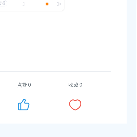
民政府关于公布奉贤区区级文物保护单
上海市奉贤区人民政府关于同意
路-金汇工业路）道路新建工程项
安置方案的批复
:00
2026-07-24 00:00:00
民政府办公室关于印发《奉贤区2026年
节能减排重点工作安排》的通知
上海市奉贤区农业农村委员会关于
冬种绿肥补贴资金的通知
:00
2026-06-15 00:00:00
民政府关于同意庄行镇冷江雨巷城中村
点赞
0
收藏 0
案的批复
上海市奉贤区人民政府关于南桥
（人民村河-浦南运河）河道建设
:00
偿安置方案的批复
2026-05-25 00:00:00
民政府关于同意南桥镇贝港城中村运河
划二路）道路新建工程等2个项目征地补
复
上海市奉贤区人民政府关于同意奉