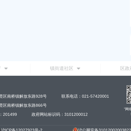
（岚丰路-规划环城北路）道路新
:00
补偿安置方案的批复
2026-06-23 00:00:00
府
镇街道社区
区政
贤区南桥镇解放东路928号
联系电话：021-57420001
贤区南桥镇解放东路866号
“网
201499
政府网站标识码：3101200012
沪ICP备12027923号-2
沪公网安备3101200200382