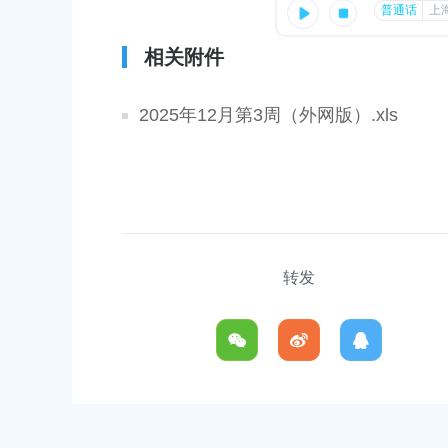
容
区
路
上海市奉贤区人民政府关于王清平等同志职务任免的通
上海市奉贤区人
域
相关附件
知
位的通知
2026-05-08 00:00:00
2026-07-29 00:00
2025年12月第3周（外网版）.xls
上海市奉贤区人民政府关于俞英同志免职的通知
上海市奉贤区人
碳达峰碳中和及
2026-07-15 00:00:00
2026-06-09 00:00
上海市奉贤区人民政府关于彭忠新同志免职的通知
上海市奉贤区人
转发
2026-05-15 00:00:00
元
改造项目实施方
个
2026-07-10 00:00
上海市奉贤区人民政府关于钟荣华等同志职务任免的通
知
上海市奉贤区人
2026-06-26 00:00:00
路（秀南路-规
共
偿安置方案的批