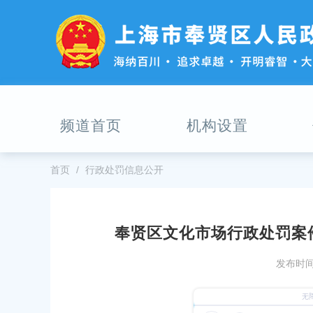
无
障
碍
操
作
说
明
跳
频道首页
机构设置
转
到
网
站
首页
行政处罚信息公开
导
航
区
跳
奉贤区文化市场行政处罚案件
转
监督管理局2026年度财政支出绩效目
2025年第四季度奉贤区供水水质
到
发布时间：
主
发布时间：2026-01-04
要
11
内
【行政处罚信息公开】奉贤区文化