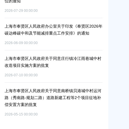
位的通知
路-金汇工业
安置方案的批
2026-07-29 00:00:00
2026-07-24 00:0
上海市奉贤区人民政府办公室关于印发《奉贤区2026年
碳达峰碳中和及节能减排重点工作安排》的通知
上海市奉贤区农
冬种绿肥补贴
2026-06-09 00:00:00
2026-06-15 00:0
上海市奉贤区人民政府关于同意庄行镇冷江雨巷城中村
改造项目实施方案的批复
上海市奉贤区
（人民村河-
2026-07-10 00:00:00
通
偿安置方案的
2026-05-25 00:0
上海市奉贤区人民政府关于同意南桥镇贝港城中村运河
路（秀南路-规划二路）道路新建工程等2个项目征地补
偿安置方案的批复
上海市奉贤区
（岚丰路-规
2026-05-15 00:00:00
补偿安置方案
2026-06-23 00:0