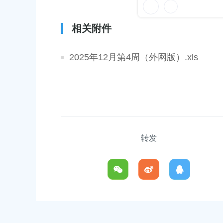
容
文化和旅游局政府信息公开工作年度报告
息表（2025年10月第四周）
区
域
27
相关附件
发布时间：2025-11-03
4日奉贤区医疗保障局行政处罚案件公示
域见上海·域见奉贤｜奉贤新增3
2025年12月第4周（外网版）.xls
处”
15
发布时间：2025-12-05
2025年11月10日奉贤区医疗保
发布时间：2025-11-12
转发
民政府关于同意金汇镇沿贤路（金斗
上海市奉贤区人民政府关于同意奉