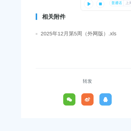
容
区
发布时间：2025-12-24
域
相关附件
2025年奉贤区文化和旅游局政府
2025年12月第5周（外网版）.xls
发布时间：2026-01-27
2025年上海市奉贤区市场监督管
年度报告
发布时间：2026-01-27
转发
上海市奉贤区人民政府关于同意金汇镇沿贤路（金斗
上海市奉贤区人民
路-金汇工业路）道路新建工程项目等3个项目征地补偿
（东方美谷大道-