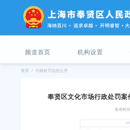
无
障
碍
操
作
说
明
跳
频道首页
机构设置
转
到
网
站
首页
行政处罚信息公开
导
航
区
跳
奉贤区文化市场行政处罚案件
转
速递！奉贤区12月公共文化资源配
到
发布时间：
主
发布时间：2025-12-01
要
内
2025年12月16日奉贤区医疗保