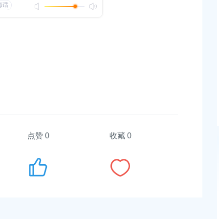
信息公开工作年度报告
理局政府信息公开工作
点赞
0
收藏 0
政府关于同意奉贤新城22单元灵更路
上海市奉贤区人民政府关于王清平
八字桥路）道路新建工程项目征地补
知