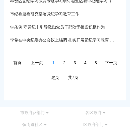
奉贤区党纪学习教育专题学习研讨会暨区委中心组学习（扩大）会举行
市纪委监委研究部署党纪学习教育工作
学条例 守党纪丨引导激励党员干部敢于担当积极作为
李希在中央纪委办公会议上强调 扎实开展党纪学习教育 努力做自我革命的表率、遵规守纪的标杆
首页
上一页
1
2
3
4
5
下一页
尾页
共7页
市政府及部门
各区政府
镇街道社区
区政府部门