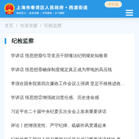
无
关怀版
障
碍
操
首页
街道党建
纪检监察
作
说
纪检监察
明
跳
转
学讲话 悟思想⑩引导党员干部懂法纪明规矩知敬畏
到
网
学讲话 悟思想⑧确保制度规定真正成为带电的高压线
站
导
李强在国务院第四次廉政工作会议上强调 坚定不移推进政府党风廉政建设和反腐败斗争 为实现“十五五”时期目标任务提供坚强保障
航
区
学讲话 悟思想②增强政治责任感、历史使命感
跳
转
习近平在二十届中央纪委五次全会上发表重要讲话
到
主
评论丨把增强党性、严守纪律、砥砺作风贯通起来
要
内