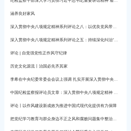
纪检监察干部深入学习贯彻习近平总书记重要讲话精神 着力推动正风反腐一体深化
容
区
域
涵养良好家风
深入贯彻中央八项规定精神系列评论之八：以优良党风带动社风民风向上向善
深入贯彻中央八项规定精神系列评论之五：持续深化纠治“四风”
评论 | 自觉强党性正作风守纪律
历史文化源流丨治国必先齐其家
李希在中央纪委常委会会议上强调 扎实开展深入贯彻中央八项规定精神学习教育 锻造作风优良的纪检监察铁军
中国纪检监察报评论员文章：深入贯彻中央八项规定精神 全力以赴抓好学习教育
评论丨以作风建设新成效为推进中国式现代化提供有力保障
把党纪学习教育与群众身边不正之风和腐败问题集中整治有机结合