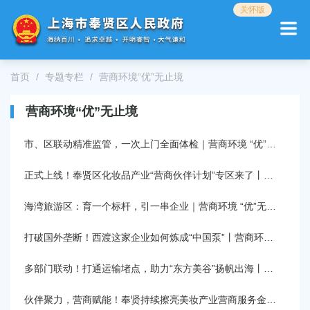
无
关怀版
障
碍
操
作
首页
专题专栏
营商环境“优”无止境
说
明
跳
营商环境“优”无止境
转
到
市、区联动精准监管，一次上门全面体检｜营商环境 “优”无止境
网
站
正式上线！奉贤区化妆品产业“营商伙伴计划”专区来了丨营商环境 “优”无止境
导
航
海湾旅游区：育一个标杆，引一串企业｜营商环境 “优”无止境
区
跳
打破国外垄断！西渡这家企业如何炼成“中国泵”丨营商环境 “优”无止境
转
到
主
多部门联动！打通运输堵点，助力“东方美谷”扬帆出海丨营商环境 “优”无止境
要
内
伙伴聚力，营商赋能！奉贤持续擦亮美妆产业营商服务金字招牌丨营商环境 “优”无止境