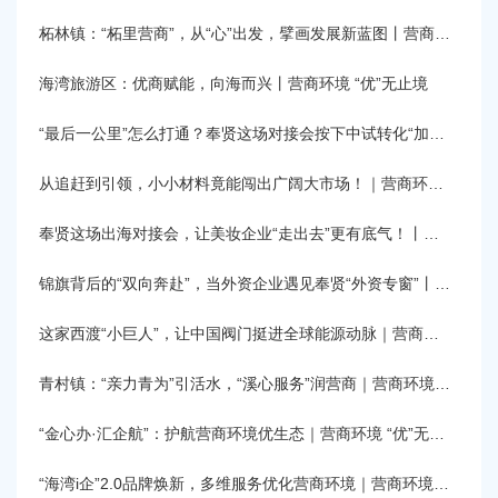
容
区
柘林镇：“柘里营商”，从“心”出发，擘画发展新蓝图丨营商环境 “优”无止境
域
海湾旅游区：优商赋能，向海而兴丨营商环境 “优”无止境
“最后一公里”怎么打通？奉贤这场对接会按下中试转化“加速键”丨营商环境 “优”无止境
从追赶到引领，小小材料竟能闯出广阔大市场！｜营商环境 “优”无止境
奉贤这场出海对接会，让美妆企业“走出去”更有底气！丨营商环境 “优”无止境
锦旗背后的“双向奔赴”，当外资企业遇见奉贤“外资专窗”丨营商环境 “优”无止境
这家西渡“小巨人”，让中国阀门挺进全球能源动脉｜营商环境 “优”无止境
青村镇：“亲力青为”引活水，“溪心服务”润营商｜营商环境 “优”无止境
“金心办·汇企航”：护航营商环境优生态｜营商环境 “优”无止境
“海湾i企”2.0品牌焕新，多维服务优化营商环境｜营商环境 “优”无止境