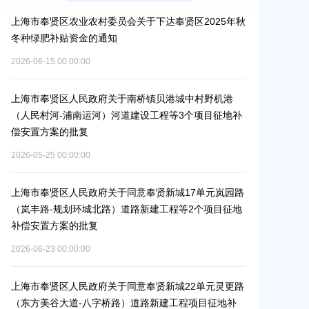
6年
上海市奉贤区农业农村委员会关于下达奉贤区2025年秋
关于核定奉贤区
冬种绿肥补贴资金的通知
建设项目规划
2026-06-15 00:00:00
2026-07-17 00:0
村
上海市奉贤区人民政府关于南桥镇贝港城中村野机港
上海市奉贤区
（人民村河-浦南运河）河道建设工程等3个项目征地补
16E-06地
偿安置方案的批复
项目征地补偿
2026-05-25 00:00:00
2026-05-25 00:0
偿
上海市奉贤区人民政府关于同意奉贤新城17单元岚园路
上海市奉贤区
（岚丰路-规划环城北路）道路新建工程等2个项目征地
绿地及地下车
补偿安置方案的批复
方案的批复
2026-06-23 00:00:00
2026-06-10 00:0
河
补
上海市奉贤区人民政府关于同意奉贤新城22单元灵更路
奉贤区关于进
（东方美谷大道-八字桥路）道路新建工程项目征地补