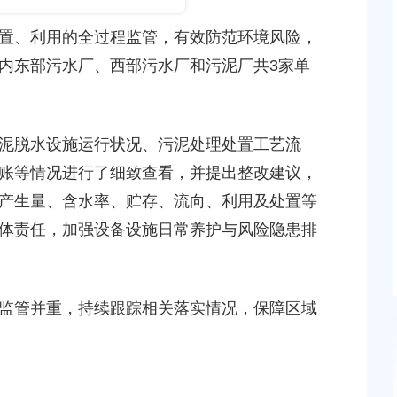
上海市奉贤区人民政府金海街道办事处关于印发《
置、利用的全过程监管，有效防范环境风险，
市奉贤区人民政府金海街道办事处2026年度应急管
域安全生产监督检查计划》的通知
内东部污水厂、西部污水厂和污泥厂共3家单
发布时间：2026-03-31
｜丽水湾居委扎实筑牢
关于印发《青村镇2026年度应急管理领域安全生产
泥脱水设施运行状况、污泥处理处置工艺流
检查计划》的通知
账等情况进行了细致查看，并提出整改建议，
发布时间：2026-03-26
年度应急管理领域安全
产生量、含水率、贮存、流向、利用及处置等
体责任，加强设备设施日常养护与风险隐患排
区领导带队调研安全生产和防汛备汛工作
发布时间：2026-06-11
监管并重，持续跟踪相关落实情况，保障区域