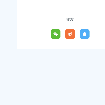
村镇15-06地块（城中村改造项目）
上海市奉贤区人民政府关于俞英同
地意见书的决定
2026-07-15 00:00:00
转发
00
上海市奉贤区人民政府关于彭忠新
民政府关于同意土地储备（新城02单元
2026-05-15 00:00:00
，规划运河中路以北，南桥路以西）等2个
置方案的批复
上海市奉贤区人民政府关于钟荣华
00
知
2026-06-26 00:00:00
民政府关于同意南桥镇贝港城中村公共
一期新建工程等6个项目征地补偿安置
上海市奉贤区人民政府关于公布奉
位的通知
00
2026-07-29 00:00:00
步促进就业创业工作的实施意见