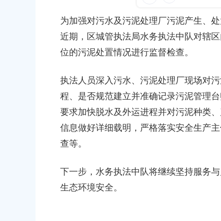
容
26
处置工作
区
为加强对污水及污泥处理厂污泥产生、处
域
发布时间：2026-06-22
近期，区城管执法局水务执法中队对辖区
位的污泥处置情况进行监督检查。
汛前部署再压实 实地排查除隐患
汛期安全防线
执法人员深入污水、污泥处理厂现场对污
发布时间：2026-06-24
程、是否规范建立并准确记录污泥管理台
关于印发《四团镇人民政府2026
要求加快脱水及外运进程并对污泥种类、
生产监督检查计划》的通知
信息做好详细载明，严格落实安全生产主
发布时间：2026-03-30
查等。
下一步，水务执法中队将继续坚持服务与
生态环境安全。