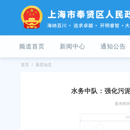
无
障
碍
操
作
说
明
频道首页
新闻中心
通知公告
跳
转
到
网
首页
基层动态
站
导
航
区
水务中队：强化污泥
跳
网络安全周系列活动
奉贤区农业农村委员会执法三中队
转
发布时间：
生产专项检查行动
到
05
主
发布时间：2026-06-10
要
区水务局涉企行政检查计划
内
奉贤区农业农村委员会执法大队妥