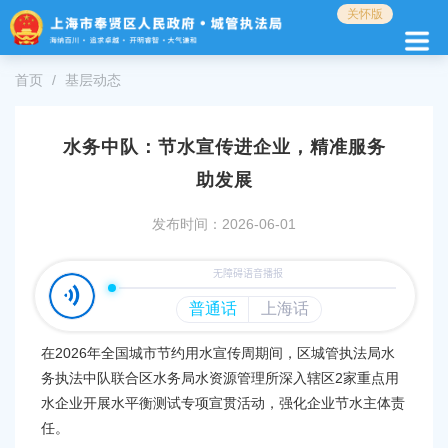
无
关怀版
障
碍
操
首页
基层动态
作
说
明
水务中队：节水宣传进企业，精准服务
跳
转
助发展
到
网
发布时间：2026-06-01
站
导
航
区
跳
转
在2026年全国城市节约用水宣传周期间，区城管执法局水
到
务执法中队联合区水务局水资源管理所深入辖区2家重点用
主
水企业开展水平衡测试专项宣贯活动，强化企业节水主体责
要
任。
内