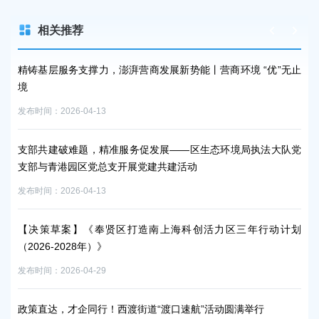
相关推荐
精铸基层服务支撑力，澎湃营商发展新势能丨营商环境 “优”无止
区
境
发布时
发布时间：2026-04-13
【
支部共建破难题，精准服务促发展——区生态环境局执法大队党
消
支部与青港园区党总支开展党建共建活动
发布时
发布时间：2026-04-13
招4
【决策草案】《奉贤区打造南上海科创活力区三年行动计划
发布时
（2026-2028年）》
发布时间：2026-04-29
区
发布时
政策直达，才企同行！西渡街道“渡口速航”活动圆满举行