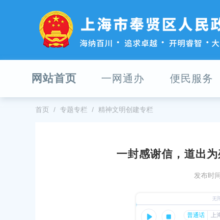
无
障
碍
操
作
说
明
网站首页
一网通办
便民服务
跳
转
到
网
首页
专题专栏
精神文明创建专栏
站
导
航
区
一封感谢信，道出为
跳
海市电力设施及电力黄线专项规划 （蒙电入沪直流工
2026年奉贤区社
转
发布时间：
及崇明侧配套、漕泾电厂二期送出、新场输变电、汾
检通知
到
—三林线路增容改造、林海站配套送出）草案公示
主
发布时间：2026-08-0
奉贤区部分）
要
内
布时间：2026-07-31