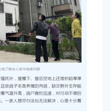
等3个项目征地补偿
（东方美谷大道-八字桥路）道路新建工程项目征地
偿安置方案的批复
2026-06-10 00:00:00
达奉贤区2025年秋
关于核定奉贤区青村镇15-06地块（城中村改造项目
建设项目规划土地意见书的决定
2026-07-17 00:00:00
贝港城中村野机港
上海市奉贤区人民政府关于同意土地储备（新城02
程等3个项目征地补
16E-06地块，规划运河中路以北，南桥路以西）等2
项目征地补偿安置方案的批复
2026-05-25 00:00:00
贤新城17单元岚园路
上海市奉贤区人民政府关于同意南桥镇贝港城中村公
工程等2个项目征地
绿地及地下车库一期新建工程等6个项目征地补偿安
方案的批复